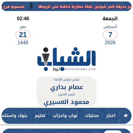
منسوبو فرع جامعة الأزهر ل
الجمعة
02:46
أغسطس
صفر
21
7
1448
2026
رئيس مجلس الإدارة
عصام بداري
رئيس التحرير
محمود العسيري
اخبار
محليات
نواب واحزاب
تعليم
بنوك واستثمار