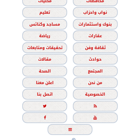
محافظات
محليات
نواب واحزاب
تعليم
بنوك واستثمارات
مساجد وكنائس
عقارات
رياضة
ثقافة وفن
تحقيقات ومتابعات
حوادث
مقالات
المجتمع
الصحة
من نحن
اعلن معنا
الخصوصية
اتصل بنا




