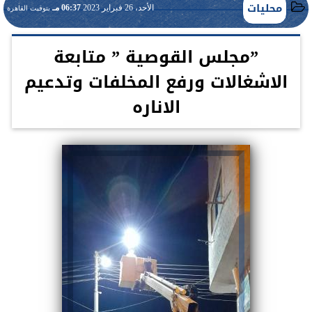
محليات
الأحد، 26 فبراير 2023
06:37 مـ
بتوقيت القاهرة
”مجلس القوصية ” متابعة
الاشغالات ورفع المخلفات وتدعيم
الاناره