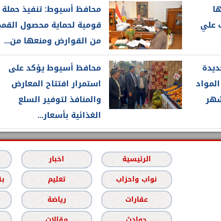
ها
محافظ أسيوط: تنفيذ حملة
ب علي
قومية لحماية محصول القمح
من القوارض ومنعها من...
ديدة
محافظ أسيوط يؤكد على
المواد
استمرار افتتاح المعارض
شهر
والمنافذ لتوفير السلع
الغذائية بأسعار...
الرئيسية
اخبار
نواب واحزاب
تعليم
بن
عقارات
رياضة
حوادث
مقالات