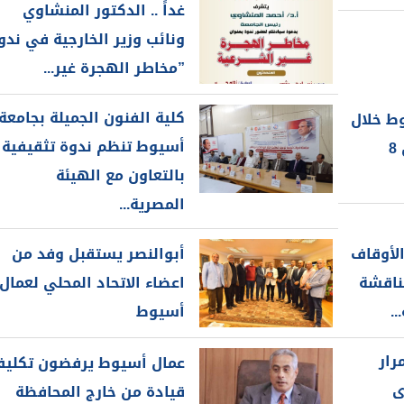
غداً .. الدكتور المنشاوي
ونائب وزير الخارجية في ندو
”مخاطر الهجرة غير...
كلية الفنون الجميلة بجامعة
وط خلال
أسيوط تنظم ندوة تثقيفية
أسبوع في الفترة من 8
بالتعاون مع الهيئة
المصرية...
الأوقاف
أبوالنصر يستقبل وفد من
ناقشة
اعضاء الاتحاد المحلي لعمال
.
أسيوط
رار
عمال أسيوط يرفضون تكلي
ى
قيادة من خارج المحافظة