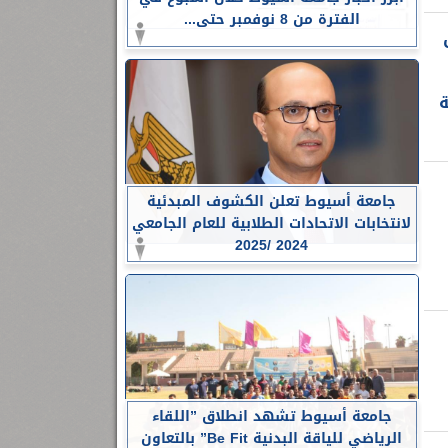
الفترة من 8 نوفمبر حتى...
ة
جامعة أسيوط تعلن الكشوف المبدئية
لانتخابات الاتحادات الطلابية للعام الجامعي
2024 /2025
جامعة أسيوط تشهد انطلاق ”اللقاء
الرياضي للياقة البدنية Be Fit” بالتعاون