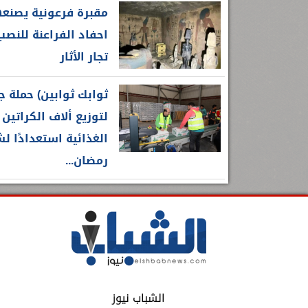
مقبرة فرعونية يصنع
احفاد الفراعنة للنص
تجار الأثار
ثوابك ثوابين) حملة ج
لتوزيع ألاف الكراتين 
الغذائية استعدادًا ل
رمضان...
الشباب نيوز