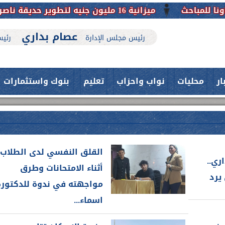
ميزانية 16 مليون جنيه لتطوير حديقة ناصر بأبوتيج.. نقلة حضارية تحافظ على تاريخها
عصام بداري
رئيس مجلس الإدارة
رئيس
ار
محليات
نواب واحزاب
تعليم
بنوك واستثمارات
القلق النفسي لدى الطلاب
ري..
أثناء الامتحانات وطرق
يرد
مواجهته في ندوة للدكتورة
اسماء...
حدث بمستشفيات جامعة اسيوط....
فريق طبي بقسم الأنف والأذن
العلاج الحر بمنفلوط بالتعاون مع هيئة