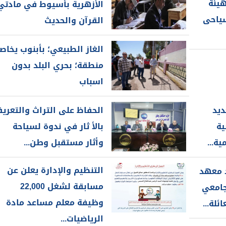
هيئة
الأزهرية بأسيوط في مادتي
سياحى
القرآن والحديث
الغاز الطبيعي؛ بأبنوب يخاص
منطقة؛ بحري البلد بدون
اسباب
ديد
الحفاظ على التراث والتعري
ية
بالأ ثار في ندوة لسياحة
ة...
وأثار مستقبل وطن...
التنظيم والإدارة يعلن عن
 معهد
مسابقة لشغل 22,000
جامعي
وظيفة معلم مساعد مادة
لة...
الرياضيات...