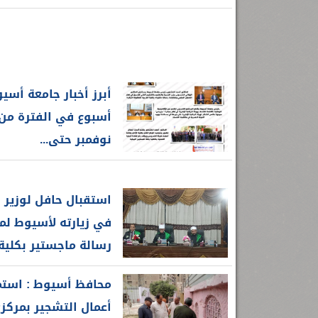
أبرز أخبار جامعة أسي
نوفمبر حتى...
استقبال حافل لوزير 
في زيارته لأسيوط لم
رسالة ماجستير بكلية..
محافظ أسيوط : استم
أعمال التشجير بمركز