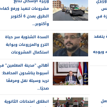
وزيري
وزيرة الإسكان تتابع
والحنجرة ينجح في استئصال ورم خبيث
الدواء المصرية يشن حملة رقابية مكبرة
لس
مشروعات تنفيذ ورفع كفاءة
لضبط المنشآت الطبية المخالفة
من...
.....
زة في
الطرق بمدن 6 أكتوبر
وأكتوبر...
 يتفقد
السدة الشتوية سر حياة
الترع والمزروعات وبوابة
 ويوجه
استكمال المشروعات
أهالي ”مدينة المعلمين” ف
أسيوط يناشدون المحافظ:
نريد وسيلة نقل ومرفقًا
صحيًا...
عمل
انطلاق امتحانات الثانوية