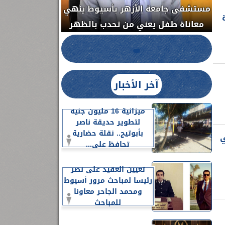
مستشفى جامعة الأزهر بأسيوط ينهي
الج
معاناة طفل يعني من تحدب بالظهر
آخر الأخبار
ميزانية 16 مليون جنيه
لتطوير حديقة ناصر
بأبوتيج.. نقلة حضارية
ي
تحافظ على...
تعيين العقيد على نصر
رئيسا لمباحث مرور أسيوط
ومحمد الجاحر معاونا
للمباحث