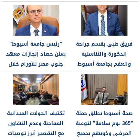
وجهاز...
أورام القولون
فريق طبى بقسم جراحة
”رئيس جامعة أسيوط”
الذكورة والتناسلية
يعلن حصاد إنجازات معهد
والعقم بجامعة أسيوط
جنوب مصر للأورام خلال
ينجح في...
عام2025...
صحة أسيوط تطلق حملة
تكثيف الجولات الميدانية
”365 يوم سلامة” لتوعية
المفاجئة وعدم التهاون
المرضى وذويهم بجميع
مع التقصير أبرز توصيات