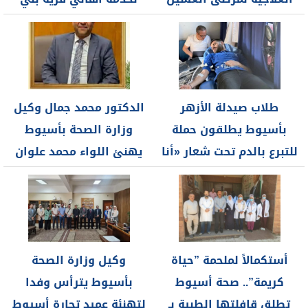
الكلوي وآليات...
محمد بمركز...
طلاب صيدلة الأزهر
الدكتور محمد جمال وكيل
بأسيوط يطلقون حملة
وزارة الصحة بأسيوط
للتبرع بالدم تحت شعار «أنا
يهنئ اللواء محمد علوان
متبرع...
محافظ...
أستكمالاً لملحمة ”حياة
وكيل وزارة الصحة
كريمة”.. صحة أسيوط
بأسيوط يترأس وفدا
تطلق قافلتها الطبية بـ
لتهنئة عميد تجارة أسيوط