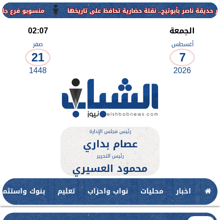
منسوبو فرع جامعة الأزهر للوجه القبل
الجمعة
02:07
أغسطس
صفر
21
7
1448
2026
رئيس مجلس الإدارة
عصام بداري
رئيس التحرير
محمود العسيري
اخبار
محليات
نواب واحزاب
تعليم
بنوك واستثمار