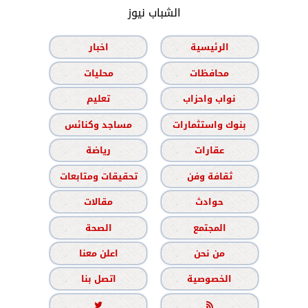
الشباب نيوز
الرئيسية
اخبار
محافظات
محليات
نواب واحزاب
تعليم
بنوك واستثمارات
مساجد وكنائس
عقارات
رياضة
ثقافة وفن
تحقيقات ومتابعات
حوادث
مقالات
المجتمع
الصحة
من نحن
اعلن معنا
الخصوصية
اتصل بنا

