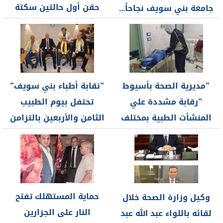
حقن أول حالتين سكتة
جامعة بني سويف نجاحاً...
دماغية بالعلاج...
”مديرية الصحة بأسيوط
”نقابة أطباء بني سويف”
”رقابة مشددة علي
تحتفل بيوم الطبيب
المنشأت الطبية بمختلف
الثامن والأربعين بالتزامن
مراكز المحافظة ...
مع...
حماية المستهلك تفتح
وكيل وزارة الصحة خلال
النار على الجزارين
لقائه باللواء عبد الله عبد