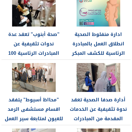
ادارة منفلوط الصحية
”صحة أبنوب” تعقد عدة
انطلاق العمل بالمبادرة
ندوات تثقيفية عن
الرئاسية للكشف المبكر
المبادرات الرئاسية 100
عن الاورام السرطانية...
يوم صحة...
أدارة صدفا الصحية تعقد
”محااظ أسيوط” يتفقد
ندوة تثقيفية عن الخدمات
اقسام مستشفى الرمد
المقدمة من المبادرات
للعيون لمتابعة سير العمل
الرئاسية...
والوقوف على...