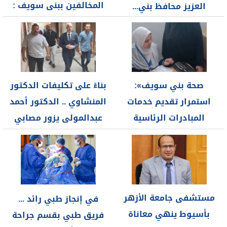
المخالفين ببنى سويف :
العزيز محافظ بني...
ضبط لحوم...
صحة بني سويف»:
بناءً على تكليفات الدكتور
استمرار تقديم خدمات
المنشاوي .. الدكتور أحمد
المبادرات الرئاسية
عبدالمولى يزور مصابي
المجانية عبر 121 وحدة...
حادث...
مستشفى جامعة الأزهر
في إنجاز طبي رائد ...
بأسيوط ينهي معاناة
فريق طبي بقسم جراحة