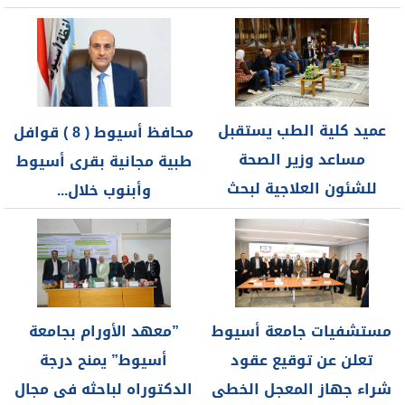
اورام الجامعة...
عميد كلية الطب يستقبل
محافظ أسيوط ( 8 ) قوافل
مساعد وزير الصحة
طبية مجانية بقرى أسيوط
للشئون العلاجية لبحث
وأبنوب خلال...
أوجه التعاون...
مستشفيات جامعة أسيوط
”معهد الأورام بجامعة
تعلن عن توقيع عقود
أسيوط” يمنح درجة
شراء جهاز المعجل الخطى
الدكتوراه لباحثه فى مجال