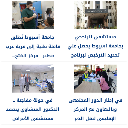
الروماتيزم والتأهيل
كوبيو بفنلندا فى...
بكلية...
مستشفى الراجحي
جامعة أسيوط تُطلق
بجامعة أسيوط يحصل علي
قافلة طبية إلى قرية عرب
تجديد الترخيص لبرنامج
مطير - مركز الفتح...
زراعة الكبد للمرة...
في إطار الدور المجتمعى
في جولة مفاجئة ..
وبالتعاون مع المركز
الدكتور المنشاوي يتفقد
الإقليمي لنقل الدم
مستشفى الأمراض
بأسيوط ...
العصبية والنفسية...