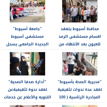
محافظ أسيوط يتفقد
”جامعة أسيوط”
اقسام مستشفى الرمد
مستشفى أسيوط
للعيون بعد الأنتهاء من
الجديدة الجامعى يسجل
تطويرها
1673 حالة بوحدة
الاستقبال خلال...
”مديرية الصحة بأسيوط”
”أدارة صدفا الصحية”
تعقد عدة ندوات تثقيفية
تعقد ندوة تثقيفيةعن
المبادرة الرئاسية ( 100
التنويه والأعلام عن خدمات
يوم...
المبادرة الرئاسية...