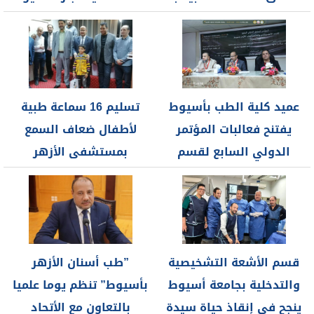
”المطيعة” بالتعاون...
بتجديد الثقة
عميد كلية الطب بأسيوط
تسليم 16 سماعة طبية
يفتنح فعالبات المؤتمر
لأطفال ضعاف السمع
الدولي السابع لقسم
بمستشفى الأزهر
الأنف والأذن...
الجامعي بأسيوط...
قسم الأشعة التشخيصية
”طب أسنان الأزهر
والتدخلية بجامعة أسيوط
بأسيوط” تنظم يوما علميا
ينجح في إنقاذ حياة سيدة
بالتعاون مع الأتحاد