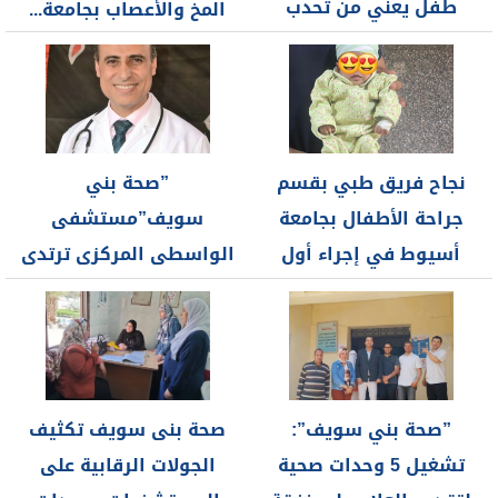
طفل يعني من تحدب
المخ والأعصاب بجامعة...
بالظهر
نجاح فريق طبي بقسم
”صحة بني
جراحة الأطفال بجامعة
سويف”مستشفى
أسيوط في إجراء أول
الواسطى المركزى ترتدى
جراحة...
ثوبا جديدة فى توفير
الأجهزة الطبية...
”صحة بني سويف”:
صحة بنى سويف تكثيف
تشغيل 5 وحدات صحية
الجولات الرقابية على