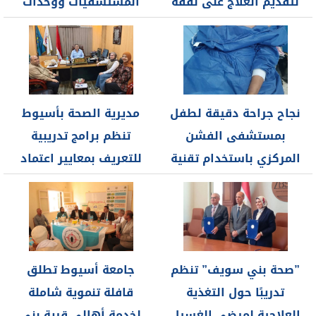
لتقديم العلاج على نفقة
المستشفيات ووحدات
الدولة...
الرعاية للأرتقاء بجودة...
نجاح جراحة دقيقة لطفل
مديرية الصحة بأسيوط
بمستشفى الفشن
تنظم برامج تدريبية
المركزي باستخدام تقنية
للتعريف بمعايير اعتماد
التدخل المحدود
المنشآت الصحية
بالتعاون...
”صحة بني سويف” تنظم
جامعة أسيوط تطلق
تدريبًا حول التغذية
قافلة تنموية شاملة
العلاجية لمرضى الغسيل
لخدمة أهالي قرية بني