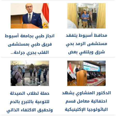
المنشآت...
وكيل صحة...
محافظ أسيوط يتفقد
انجاز طبي بجامعة أسيوط
مستشفى الرمد بحي
فريق طبي بمستشفى
شرق ويلتقي بعض
القلب يجري جراحة...
المرضى للاطمئنان على...
الدكتور المنشاوي يشهد
حملة لطلاب الصيدلة
احتفالية معامل قسم
للتوعية بالتبرع بالدم
الباثولوجيا الإكلينيكية
وتحقيق الاكتفاء الذاتي