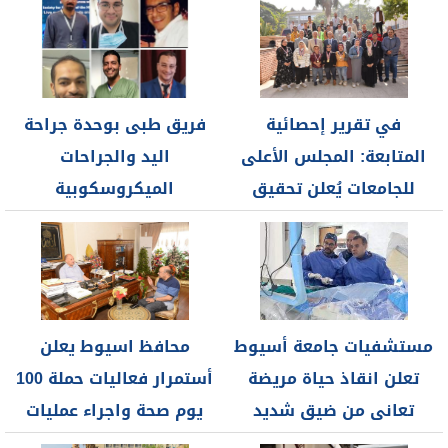
في تقرير إحصائية
فريق طبى بوحدة جراحة
المتابعة: المجلس الأعلى
اليد والجراحات
للجامعات يُعلن تحقيق
الميكروسكوبية
مركز رعاية...
بمستشفيات جامعة
أسيوط ينجح فى...
مستشفيات جامعة أسيوط
محافظ اسيوط يعلن
تعلن انقاذ حياة مريضة
أستمرار فعاليات حملة 100
تعانى من ضيق شديد
يوم صحة واجراء عمليات
متكلس...
جراحية...