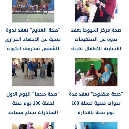
صحة مركز اسيوط يعقد
”صحة الغنايم” تعقد ندوة
ندوة عن التطعيمات
صحية عن الاجهاد الحرارى
الاجبارية للأطفال بقرية
للشمس بمدرسة الكوره
بهيج
بمركز...
”صحة منفلوط” تعقد عدة
”صحة صدفا” اليوم الاول
ندوات صحية لحملة 100
لحملة 100 يوم صحة
يوم صحة بالادارة
المبادرات تجتاح مساجد
التعليمية
وكنائس...