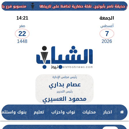
منسوبو فرع جامعة الأزهر للوجه 
الجمعة
14:21
أغسطس
صفر
22
7
1448
2026
رئيس مجلس الإدارة
عصام بداري
رئيس التحرير
محمود العسيري
اخبار
محليات
نواب واحزاب
تعليم
بنوك واستثمار