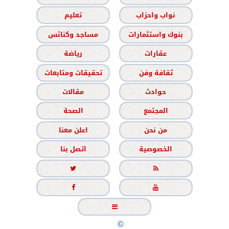
نواب واحزاب
تعليم
بنوك واستثمارات
مساجد وكنائس
عقارات
رياضة
ثقافة وفن
تحقيقات ومتابعات
حوادث
مقالات
المجتمع
الصحة
من نحن
اعلن معنا
الخصوصية
اتصل بنا





جميع الحقوق محفوظة
©
2020 - 2026 - الشباب نيوز