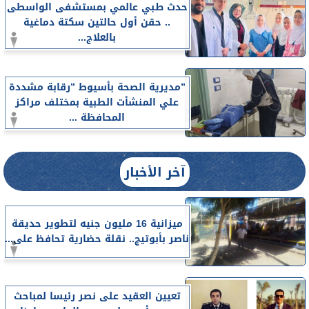
حدث طبي عالمي بمستشفى الواسطى
.. حقن أول حالتين سكتة دماغية
بالعلاج...
”مديرية الصحة بأسيوط ”رقابة مشددة
علي المنشأت الطبية بمختلف مراكز
المحافظة ...
آخر الأخبار
ميزانية 16 مليون جنيه لتطوير حديقة
ناصر بأبوتيج.. نقلة حضارية تحافظ على...
تعيين العقيد على نصر رئيسا لمباحث