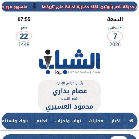
منسوبو فرع جامعة الأزهر للوجه 
الجمعة
07:55
أغسطس
صفر
22
7
1448
2026
رئيس مجلس الإدارة
عصام بداري
رئيس التحرير
محمود العسيري
اخبار
محليات
نواب واحزاب
تعليم
بنوك واستثمار