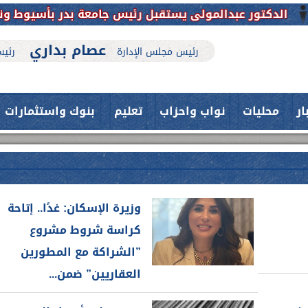
 عبدالمولى يستقبل رئيس جامعة بدر بأسيوط ونائبه للتهنئة
عصام بداري
رئيس مجلس الإدارة
رئيس
ار
محليات
نواب واحزاب
تعليم
بنوك واستثمارات
وزيرة الإسكان: غدًا.. إتاحة
كراسة شروط مشروع
”الشراكة مع المطورين
العقاريين” ضمن...
حدث بمستشفيات جامعة اسيوط....
فريق طبي بقسم الأنف والأذن
العلاج الحر بمنفلوط بالتعاون مع هيئة