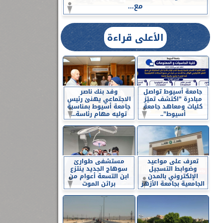
مع...
الأعلى قراءة
جامعة أسيوط تواصل
وفد بنك ناصر
مبادرة ”اكتشف تميّز
الاجتماعي يهنئ رئيس
كليات ومعاهد جامعة
جامعة أسيوط بمناسبة
أسيوط”..
توليه مهام رئاسة...
تعرف على مواعيد
مستشفى طوارئ
وضوابط التسجيل
سوهاج الجديد ينتزع
الإلكتروني بالمدن
ابن التسعة أعوام من
الجامعية بجامعة الأزهر
براثن الموت