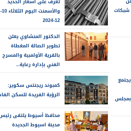
من
تعرف على أسعار الحديد
والحنجرة ينجح في استئصال ورم خبيث
الدواء المصرية يشن حملة رقابية مكبرة
 شبكات
لضبط المنشآت الطبية المخالفة
من...
والأسمنت اليوم الثلاثاء 10-
.....
12-2024
الدكتور المنشاوي يعلن
تطوير الصالة المغطاة
بالقرية الأولمبية والمسرح
الفني بإدارة رعاية...
جتمع
كمبوند ريجنتس سكوير:
الرؤية الفريدة للسكن الفاخ
 بمجلس
محافظ أسيوط يلتقى رئيس
مدينة اسيوط الجديدة