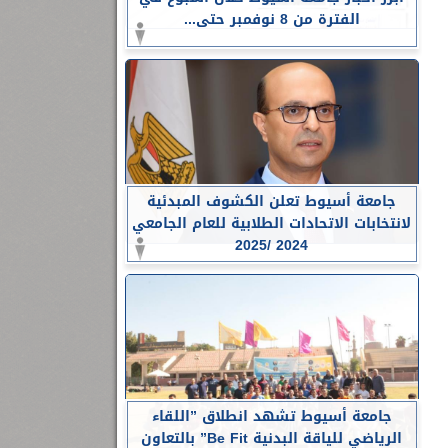
الفترة من 8 نوفمبر حتى...
جامعة أسيوط تعلن الكشوف المبدئية
لانتخابات الاتحادات الطلابية للعام الجامعي
2024 /2025
جامعة أسيوط تشهد انطلاق ”اللقاء
الرياضي للياقة البدنية Be Fit” بالتعاون