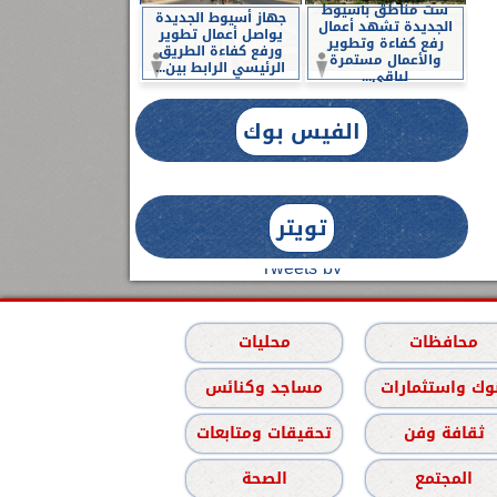
ست مناطق بأسيوط
جهاز أسيوط الجديدة
الجديدة تشهد أعمال
يواصل أعمال تطوير
رفع كفاءة وتطوير
ورفع كفاءة الطريق
والأعمال مستمرة
الرئيسي الرابط بين...
لباقي...
الفيس بوك
تويتر
Tweets by
محافظات
محليات
وك واستثمارات
مساجد وكنائس
ثقافة وفن
تحقيقات ومتابعات
المجتمع
الصحة