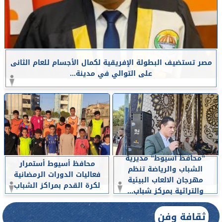
مصر تستضيف البطولة الإفريقية لكمال الأجسام للعام الثانى
على التوالي في مدينة...
”محافظ أسيوط” مديرية
محافظ أسيوط أستمرار
الشباب والرياضة تنظم
فعاليات الدورات الرمضانية
مهرجان الالعاب البيئية
لكرة القدم بمراكز الشباب
والتراثية بمركز شباب...
ثقافة وفن