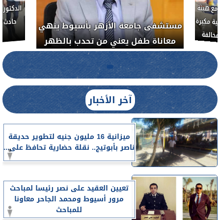
لأذن
العلاج الحر بمنفلوط بالتعاون مع هيئة
مستشفى 
رم خبيث
الدواء المصرية يشن حملة رقابية مكبرة
معاناة 
لضبط المنشآت الطبية المخالفة.....
آخر الأخبار
ميزانية 16 مليون جنيه لتطوير حديقة
ناصر بأبوتيج.. نقلة حضارية تحافظ على...
تعيين العقيد على نصر رئيسا لمباحث
مرور أسيوط ومحمد الجاحر معاونا
للمباحث