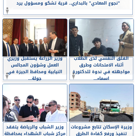
”نجوع المعادي” بالبداري.. قرية تشكو ومسؤول يرد
القلق النفسي لدى الطلاب
وزير الزراعة يستقبل وزيري
أثناء الامتحانات وطرق
العمل وشؤون المجالس
مواجهته في ندوة للدكتورة
النيابية ومحافظ الجيزة في
اسماء...
جولة...
وزيرة الإسكان تتابع مشروعات
وزير الشباب والرياضة يتفقد
تنفيذ ورفع كفاءة الطرق
مركز شباب الشهداء بمحافظة