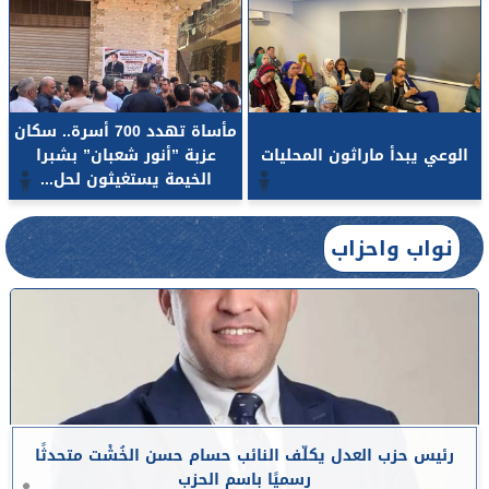
مأساة تهدد 700 أسرة.. سكان
الوعي يبدأ ماراثون المحليات
عزبة ”أنور شعبان” بشبرا
الخيمة يستغيثون لحل...
نواب واحزاب
رئيس حزب العدل يكلّف النائب حسام حسن الخُشْت متحدثًا
رسميًا باسم الحزب