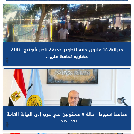
ميزانية 16 مليون جنيه لتطوير حديقة ناصر بأبوتيج.. نقلة
حضارية تحافظ على...
محافظ أسيوط: إحالة 8 مسئولين بحي غرب إلى النيابة العامة
بعد رصد...