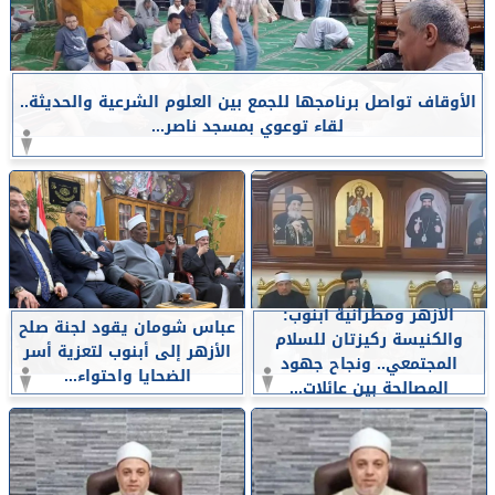
الأوقاف تواصل برنامجها للجمع بين العلوم الشرعية والحديثة..
لقاء توعوي بمسجد ناصر...
الأزهر ومطرانية أبنوب:
عباس شومان يقود لجنة صلح
والكنيسة ركيزتان للسلام
الأزهر إلى أبنوب لتعزية أسر
المجتمعي.. ونجاح جهود
الضحايا واحتواء...
المصالحة بين عائلات...