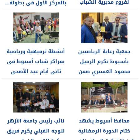
لفروع مديرية الشباب
بالمركز الأول فى بطولة...
والرياضة بمشاركة...
جمعية رعاية الرياضيين
أنشطة ترفيهية ورياضية
بأسيوط تكرم الزميل
بمراكز شباب أسيوط فى
محمود العسيري ضمن
ثانى أيام عيد الأضحى
كوكبة من الشخصيات...
المبارك
محافظ أسيوط يشهد
نائب رئيس جامعة الأزهر
ختام الدورة الرمضانية
للوجه القبلي يكرم فريق