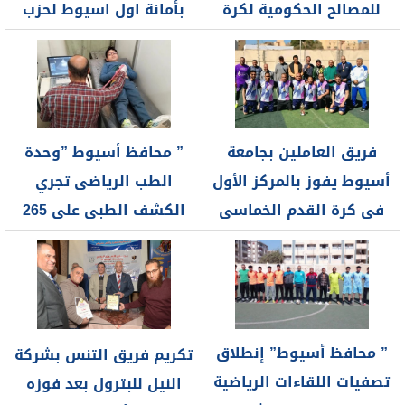
للمصالح الحكومية لكرة
بأمانة اول اسيوط لحزب
القدم بمنفلوط ضمن...
مستقبل وطن
فريق العاملين بجامعة
” محافظ أسيوط ”وحدة
أسيوط يفوز بالمركز الأول
الطب الرياضى تجري
فى كرة القدم الخماسى
الكشف الطبى على 265
والكرة...
لاعبا...
” محافظ أسيوط” إنطلاق
تكريم فريق التنس بشركة
تصفيات اللقاءات الرياضية
النيل للبترول بعد فوزه