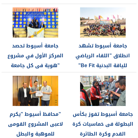
أبنوب بمساحة...
بالتعاون مع...
جامعة أسيوط تشهد
جامعة أسيوط تحصد
انطلاق ”اللقاء الرياضي
المركز الأول في مشروع
للياقة البدنية Be Fit”
”هوية فى كل جامعة
بالتعاون مع...
مصرية”...
جامعة أسيوط تفوز بكأس
”محافظ أسيوط ”يكرم
البطولة فى خماسيات كرة
لاعبى المشروع القومى
القدم وكرة الطائرة
للموهبة والبطل