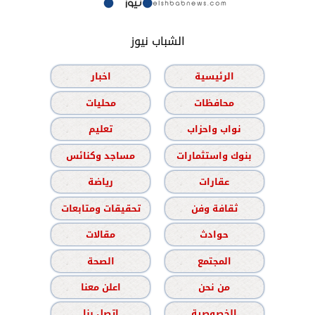
الشباب نيوز
الرئيسية
اخبار
محافظات
محليات
نواب واحزاب
تعليم
بنوك واستثمارات
مساجد وكنائس
عقارات
رياضة
ثقافة وفن
تحقيقات ومتابعات
حوادث
مقالات
المجتمع
الصحة
من نحن
اعلن معنا
الخصوصية
اتصل بنا