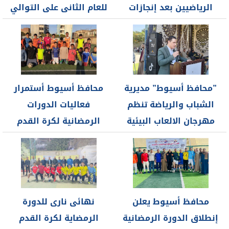
الرياضيين بعد إنجازات
للعام الثانى على التوالي
عربية ودولية مشرفة
في مدينة...
ويؤكد:...
”محافظ أسيوط” مديرية
محافظ أسيوط أستمرار
الشباب والرياضة تنظم
فعاليات الدورات
مهرجان الالعاب البيئية
الرمضانية لكرة القدم
والتراثية بمركز شباب...
بمراكز الشباب
محافظ أسيوط يعلن
نهائى نارى للدورة
إنطلاق الدورة الرمضانية
الرمضاية لكرة القدم