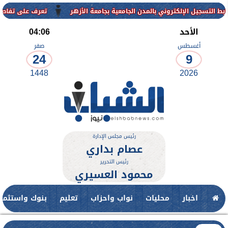
روني بالمدن الجامعية بجامعة الأزهر
تعرف على تفاصيل وشروط القبول ب
الأحد
04:06
أغسطس
صفر
24
9
1448
2026
رئيس مجلس الإدارة
عصام بداري
رئيس التحرير
محمود العسيري
اخبار
محليات
نواب واحزاب
تعليم
بنوك واستثمار