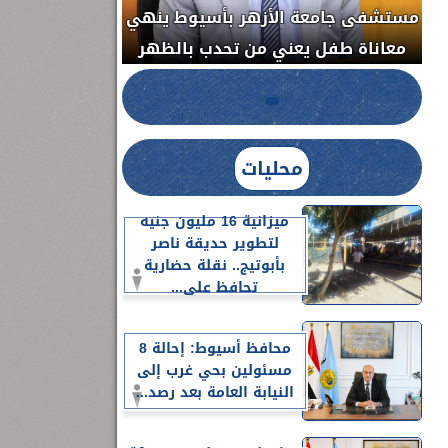
مستشفى جامعة ا
الدواء المصرية يشن حملة رقابية مكبرة
معاناة طفل يعن
لضبط المنشآت الطبية المخالفة.....
محليات
ميزانية 16 مليون جنيه
لتطوير حديقة ناصر
بأبوتيج.. نقلة حضارية
تحافظ على...
محافظ أسيوط: إحالة 8
مسئولين بحي غرب إلى
النيابة العامة بعد رصد...