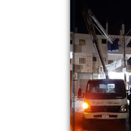
رئيس جامعة بني سويف نجاحاً طبياً
والحنجرة ينجح في استئصال ورم خبيث
جديد بمستشفيات الجامعة
...
من...