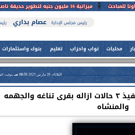
ج.. نقلة حضارية تحافظ على تاريخها
عصام بداري
رئيس مجلس الإدارة
رئيس
ار
محليات
نواب واحزاب
تعليم
بنوك واستثمارات
الثلاثاء، 28 مارس 2023
10:55 صـ
بتوقيت الق
مجلس القوصيه يواصل تنفيذ ٣ حالات ازاله بقرى تناغه والجهمه
والمنشاه
حدث بمستشفيات جامعة اسيوط....
اعلن الدكتور طارق على ، القائم بأعمال
فريق طبي بقسم الأنف والأذن