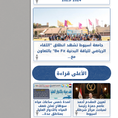
2024 /2025
جامعة أسيوط تشهد انطلاق ”اللقاء
الرياضي للياقة البدنية Be Fit” بالتعاون
مع...
الأعلى قراءة
تعيين المقدم أحمد
لمدة خمس ساعات مياه
عاصم حمزة رئيسا
سوهاج تعلن ضعف
لمباحث مركز شرطة
المياه بالأدوار العليا
أسيوط
بمناطق عدة...