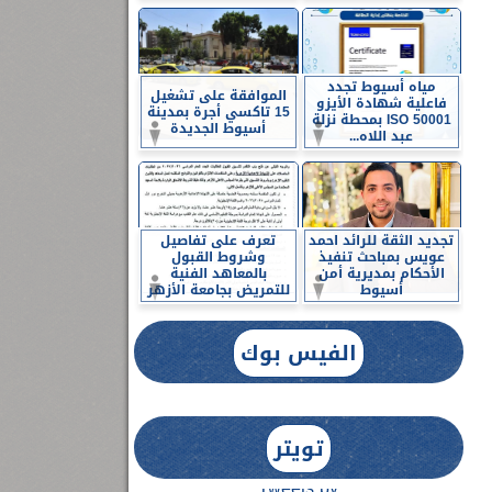
مياه أسيوط تجدد
الموافقة على تشغيل
فاعلية شهادة الأيزو
15 تاكسي أجرة بمدينة
ISO 50001 بمحطة نزلة
أسيوط الجديدة
عبد اللاه...
تجديد الثقة للرائد احمد
تعرف على تفاصيل
عويس بمباحث تنفيذ
وشروط القبول
الأحكام بمديرية أمن
بالمعاهد الفنية
أسيوط
للتمريض بجامعة الأزهر
الفيس بوك
تويتر
Tweets by