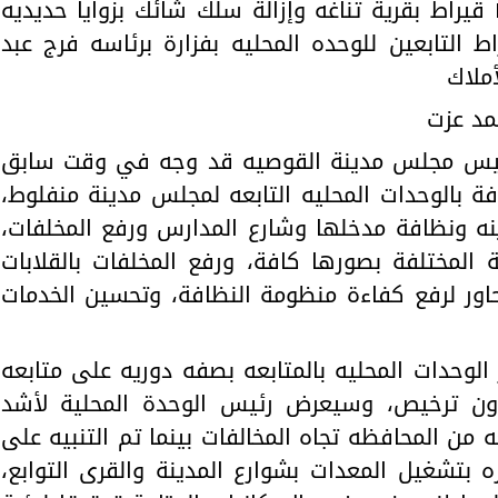
كما تم ردم أساسات على مساحه ١ قيراط بقرية تناغه وإزالة سلك شائك بزوايا حديديه
 غياضه على مساحه ٦ قيراط التابعين للوحده المحليه بفزارة برئاسه فرج عبد
ملاك
حمد عزت
رئيس مجلس مدينة القوصيه قد وجه في وقت سابق
ة بالوحدات المحليه التابعه لمجلس مدينة منفلوط،
نه ونظافة مدخلها وشارع المدارس ورفع المخلفات،
 المختلفة بصورها كافة، ورفع المخلفات بالقلابات
حاور لرفع كفاءة منظومة النظافة، وتحسين الخدمات
لوحدات المحليه بالمتابعه بصفه دوريه على متابعه
بدون ترخيص، وسيعرض رئيس الوحدة المحلية لأشد
 من المحافظه تجاه المخالفات بينما تم التنبيه على
 بتشغيل المعدات بشوارع المدينة والقرى التوابع،