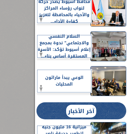
محافظ أسيوط يصدر حركة
لنواب رؤساء المراكز
والأحياء بالمحافظة لتعزيز
كفاءة الأداء...
السلام النفسي
والاجتماعي” ندوة بمجمع
إعلام أسيوط تؤكد: الأسرة
المستقرة أساس بناء...
الوعي يبدأ ماراثون
المحليات
آخر الأخبار
ميزانية 16 مليون جنيه
لتطوير حديقة ناصر