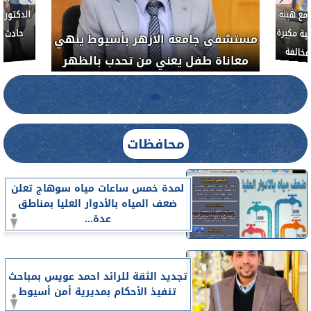
العلاج الحر بمنفلوط بالتعاون مع هيئة
مستشفى جامعة ال
الدواء المصرية يشن حملة رقابية مكبرة
معاناة طفل يعن
لضبط المنشآت الطبية المخالفة
.....
محافظات
لمدة خمس ساعات مياه سوهاج تعلن
ضعف المياه بالأدوار العليا بمناطق
عدة...
تجديد الثقة للرائد احمد عويس بمباحث
تنفيذ الأحكام بمديرية أمن أسيوط