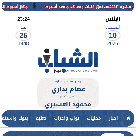
 تميّز كليات ومعاهد جامعة أسيوط”..
جهاز أسيوط الجديدة يواصل أعما
الإثنين
23:24
أغسطس
صفر
25
10
1448
2026
رئيس مجلس الإدارة
عصام بداري
رئيس التحرير
محمود العسيري
اخبار
محليات
نواب واحزاب
تعليم
بنوك واستثمار