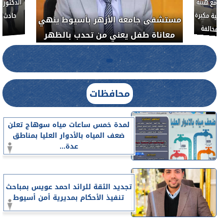
لأذن
العلاج الحر بمنفلوط بالتعاون مع هيئة
مستشفى 
رم خبيث
الدواء المصرية يشن حملة رقابية مكبرة
معاناة 
لضبط المنشآت الطبية المخالفة.....
محافظات
لمدة خمس ساعات مياه سوهاج تعلن
ضعف المياه بالأدوار العليا بمناطق
عدة...
تجديد الثقة للرائد احمد عويس بمباحث
تنفيذ الأحكام بمديرية أمن أسيوط