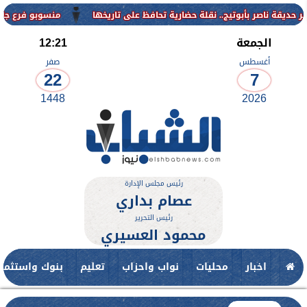
منسوبو فرع جامعة الأزهر للوجه الق
الجمعة
12:21
أغسطس
صفر
22
7
1448
2026
رئيس مجلس الإدارة
عصام بداري
رئيس التحرير
محمود العسيري
اخبار
محليات
نواب واحزاب
تعليم
بنوك واستثمار