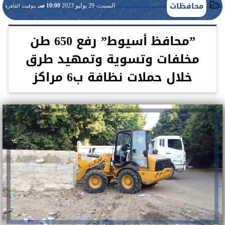
محافظات
السبت، 29 يوليو 2023
10:00 صـ
بتوقيت القاهرة
”محافظ أسيوط” رفع 650 طن
مخلفات وتسوية وتمهيد طرق
خلال حملات نظافة ب6 مراكز