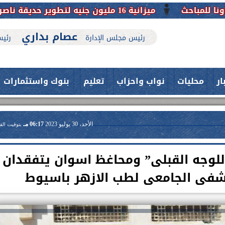
عصام بداري
رئيس مجلس الإدارة
رئيس
ار
محليات
نواب واحزاب
تعليم
بنوك واستثمارات
الأحد، 30 يوليو 2023
06:17 مـ
بتوقيت الق
للوجه القبلى” ومحاغظ اسوان يتفقدان
شفى الجامعى لطب الازهر باسيوط
حدث بمستشفيات جامعة اسيوط....
اعلن الدكتور طارق على ، القائم بأعمال
فريق طبي بقسم الأنف والأذن