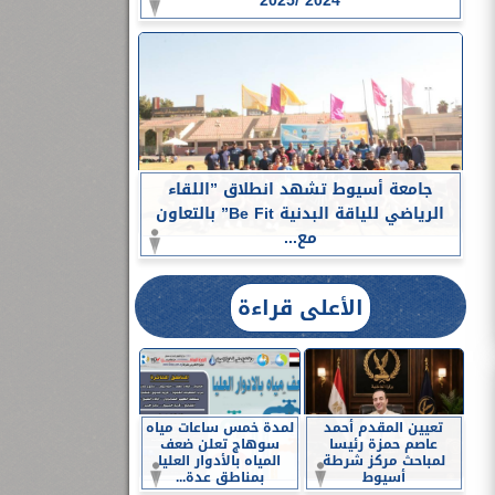
2024 /2025
جامعة أسيوط تشهد انطلاق ”اللقاء
الرياضي للياقة البدنية Be Fit” بالتعاون
مع...
الأعلى قراءة
تعيين المقدم أحمد
لمدة خمس ساعات مياه
عاصم حمزة رئيسا
سوهاج تعلن ضعف
لمباحث مركز شرطة
المياه بالأدوار العليا
أسيوط
بمناطق عدة...