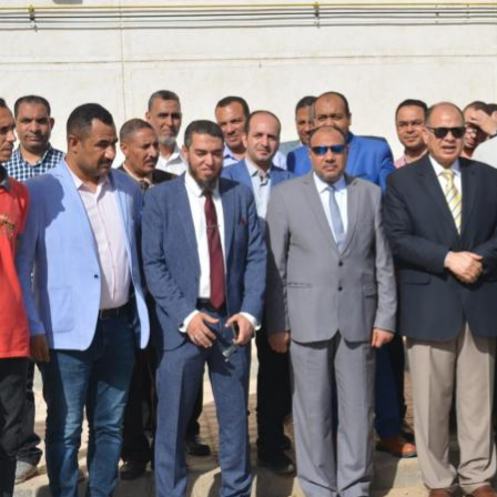
رئيس جامعة بني سويف نجاحاً طبياً
والحنجرة ينجح في استئصال ورم خبيث
جديد بمستشفيات الجامعة
...
من...