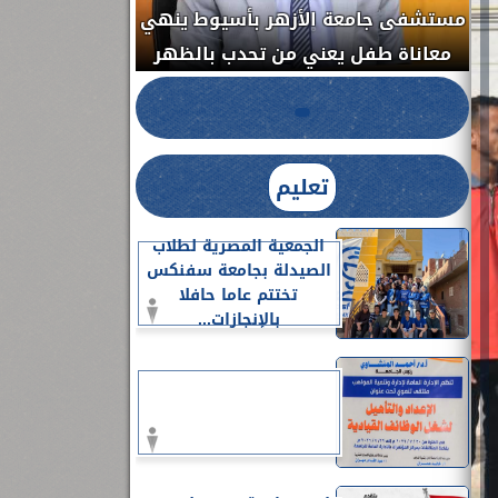
مستشفى جامعة ا
الدواء المصرية يشن حملة رقابية مكبرة
معاناة طفل يعن
لضبط المنشآت الطبية المخالفة.....
تعليم
الجمعية المصرية لطلاب
الصيدلة بجامعة سفنكس
تختتم عاما حافلا
بالإنجازات...