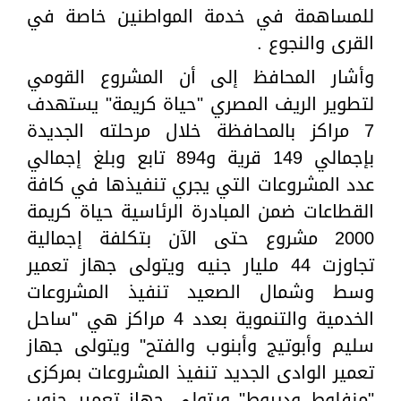
للمساهمة في خدمة المواطنين خاصة في
القرى والنجوع .
وأشار المحافظ إلى أن المشروع القومي
لتطوير الريف المصري "حياة كريمة" يستهدف
7 مراكز بالمحافظة خلال مرحلته الجديدة
بإجمالي 149 قرية و894 تابع وبلغ إجمالي
عدد المشروعات التي يجري تنفيذها في كافة
القطاعات ضمن المبادرة الرئاسية حياة كريمة
2000 مشروع حتى الآن بتكلفة إجمالية
تجاوزت 44 مليار جنيه ويتولى جهاز تعمير
وسط وشمال الصعيد تنفيذ المشروعات
الخدمية والتنموية بعدد 4 مراكز هي "ساحل
سليم وأبوتيج وأبنوب والفتح" ويتولى جهاز
تعمير الوادى الجديد تنفيذ المشروعات بمركزى
"منفلوط وديروط" ويتولى جهاز تعمير جنوب