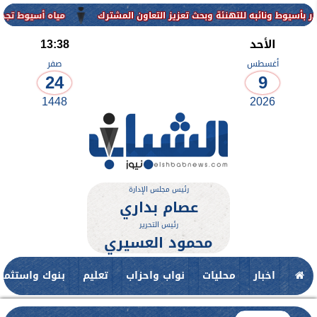
ئة وبحث تعزيز التعاون المشترك
مياه أسيوط تجدد فاعلية شهادة الأيزو ISO 50001 بمحطة نزلة عبد اللاه المرش
الأحد
13:38
أغسطس
صفر
24
9
1448
2026
رئيس مجلس الإدارة
عصام بداري
رئيس التحرير
محمود العسيري
اخبار
محليات
نواب واحزاب
تعليم
بنوك واستثمار