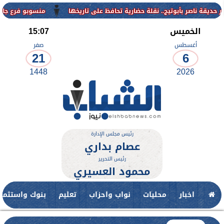
منسوبو فرع جامعة الأزهر للوجه القب
الخميس
15:07
أغسطس
صفر
21
6
1448
2026
رئيس مجلس الإدارة
عصام بداري
رئيس التحرير
محمود العسيري
اخبار
محليات
نواب واحزاب
تعليم
بنوك واستثمار