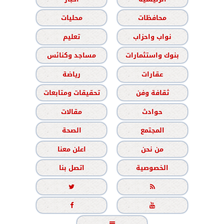
محافظات
محليات
نواب واحزاب
تعليم
بنوك واستثمارات
مساجد وكنائس
عقارات
رياضة
ثقافة وفن
تحقيقات ومتابعات
حوادث
مقالات
المجتمع
الصحة
من نحن
اعلن معنا
الخصوصية
اتصل بنا




