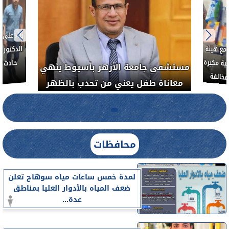
ط....
لأذن
العلاج الحر بمنفلوط بالتعاون مع هيئة
مستشفى 
رم خبيث
الدواء المصرية يشن حملة رقابية مكبرة
معاناة 
لضبط المنشآت الطبية المخالفة.....
محافظات
لمدة خمس ساعات مياه سوهاج تعلن
ضعف المياه بالأدوار العليا بمناطق
عدة...