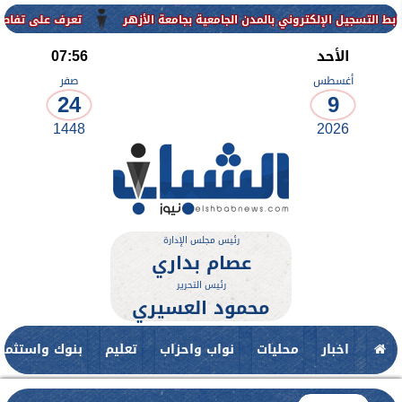
وني بالمدن الجامعية بجامعة الأزهر
تعرف على تفاصيل وشروط القبول با
الأحد
07:56
أغسطس
صفر
24
9
1448
2026
رئيس مجلس الإدارة
عصام بداري
رئيس التحرير
محمود العسيري
اخبار
محليات
نواب واحزاب
تعليم
بنوك واستثمار