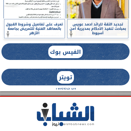
تجديد الثقة للرائد احمد عويس
تعرف على تفاصيل وشروط القبول
بمباحث تنفيذ الأحكام بمديرية أمن
بالمعاهد الفنية للتمريض بجامعة
أسيوط
الأزهر
الفيس بوك
تويتر
Tweets by