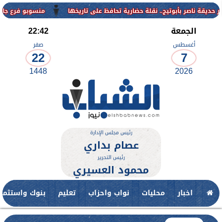
منسوبو فرع جامعة الأزهر لل
الجمعة
22:42
أغسطس
صفر
22
7
1448
2026
رئيس مجلس الإدارة
عصام بداري
رئيس التحرير
محمود العسيري
اخبار
محليات
نواب واحزاب
تعليم
بنوك واستثمار