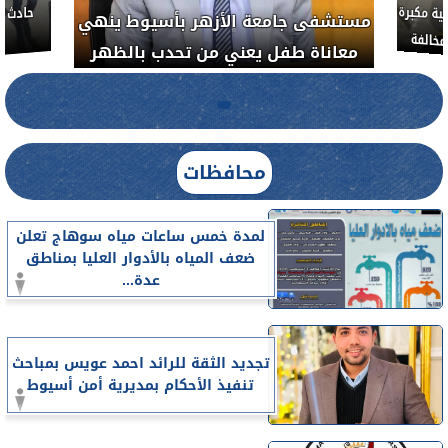
ة مكبرة
مستشفى جامعة الأزهر بأسيوط ينهي
خالفة
معاناة طفل يعني من تحدب بالظهر
محافظات
لمدة خمس ساعات مياه سوهاج تعلن
ضعف المياه بالأدوار العليا بمناطق
عدة...
تجديد الثقة للرائد احمد عويس بمباحث
تنفيذ الأحكام بمديرية أمن أسيوط