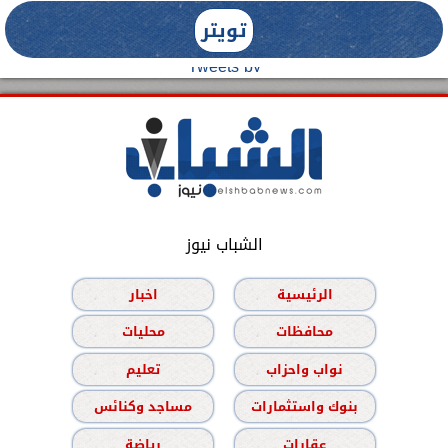
تويتر
Tweets by
الشباب نيوز
الرئيسية
اخبار
محافظات
محليات
نواب واحزاب
تعليم
بنوك واستثمارات
مساجد وكنائس
عقارات
رياضة