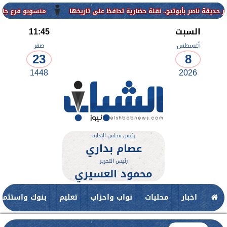
منسوبو فرع جامعة الأزهر للوجه القبلي 
السبت
11:45
أغسطس
صفر
23
8
1448
2026
رئيس مجلس الإدارة
عصام بداري
رئيس التحرير
محمود العسيري
اخبار
محليات
نواب واحزاب
تعليم
بنوك واستثمار