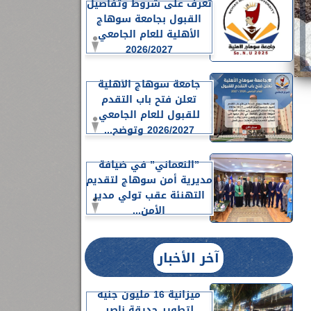
تعرف على شروط وتفاصيل
القبول بجامعة سوهاج
الأهلية للعام الجامعي
2026/2027
جامعة سوهاج الأهلية
تعلن فتح باب التقدم
للقبول للعام الجامعي
2026/2027 وتوضح...
”النعماني” في ضيافة
مديرية أمن سوهاج لتقديم
التهنئة عقب تولي مدير
الأمن...
آخر الأخبار
ميزانية 16 مليون جنيه
لتطوير حديقة ناصر