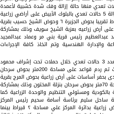
ذ حملات تم خلالها إزالة 7 حالات تعدي منها حالة إزالة وفك شدة خشبية لأعمدة
الدور الأول علوي بقرية بني زيد وإزالة 5 حالات تعدي بالبلوك الأبيض على أراضي زراعية
وردم قواعد على مساحة نصف قيراط تقريبا بحوض الجزيرة ٦ وحوض الشيخ حسيب بقرية
 على أرض زراعيه بعزبة الشيخ سويف وذلك بمشاركة
 عبدالعظيم رئيس قرية بني مر وعماد عبدالمجيد
ة والإدارة الهندسية وتم اتخاذ كافة الإجراءات
وفي مركز ديروط تم تنفيذ إزالة لعدد 3 حالات تعدي خلال حملات تحت إشراف محمود
نجار رئيس مركز ومدينة ديروط حيث تم ردم قواعد على مساحة 200متر بحوض سرحان
دى بحفر أساسات على أرض زراعية بحوض المرج بقرية
الكودية وإزالة تعدي أخر على مساحة 70متر بحوض سرحان بنزلة المختون وذلك بمشاركة
 بالكودية ومسئولي التنظيم والوحدة الزراعية كما
ينة ساحل سليم برئاسة أسامة سحيم رئيس المركز
بتنفيذ إزالة لحالتين تعدي علي أرض زراعية بدائرة المركز علي مساحة ٢ قيراط بينما