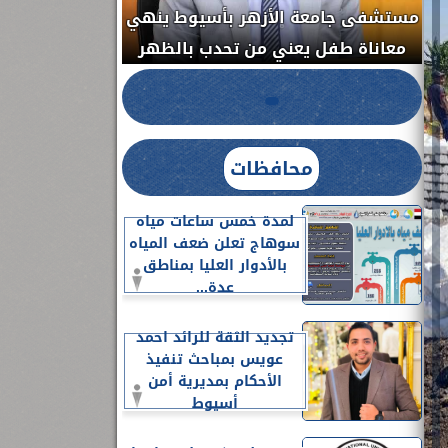
مستشفى جامعة ا
الدواء المصرية يشن حملة رقابية مكبرة
معاناة طفل يعن
لضبط المنشآت الطبية المخالفة.....
محافظات
لمدة خمس ساعات مياه
سوهاج تعلن ضعف المياه
بالأدوار العليا بمناطق
عدة...
تجديد الثقة للرائد احمد
عويس بمباحث تنفيذ
الأحكام بمديرية أمن
أسيوط