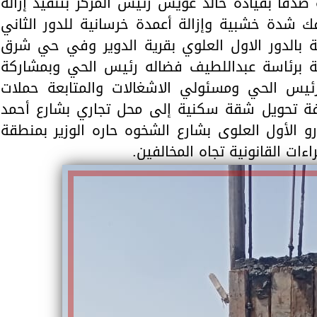
 صدفا بقيادة خالد عويس رئيس المركز بتنفيذ إزالة
ك شدة خشبية وإزالة أعمدة خرسانية للدور الثاني
 بالدور الاول العلوي بقرية الدوير وفي حي شرق
ة برئاسة عبداللطيف فضاله رئيس الحي وبمشاركة
رئيس الحي ومسئولي الاشغالات والمتابعة حملات
لفة تحويل شقة سكنية إلى محل تجاري بشارع أحمد
رو الأول العلوى بشارع الشخوه حاره الوزير بمنطقة
اءات القانونية تجاه المخالفين.