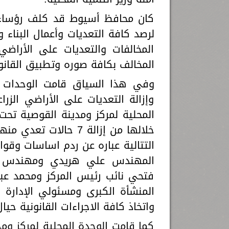
كان محافظ أسيوط قد كلف رؤساء ال
لرصد كافة التعديات وأعمال البناء 
المخالفات والتعديات على الأراضي
المخالف بكافة صوره وتطبيق القانو
وفي هذا السياق قامت الوحدات الم
وإزالة التعديات على الأراضي الز
المحلية لمركز ومدينة القوصية تح
المهندس علي هريدي ومهندس 
فتحي نائب رئيس المركز ومحمد عبد
المنشأة الكبرى ومسئولي الإدارة ال
واتخاذ كافة الاجراءات القانونية حيال
كما قامت الوحدة المحلية لمركز ومد