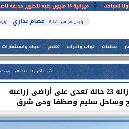
ة حضارية تحافظ على تاريخها
عصام بداري
رئيس مجلس الإدارة
رئيس
ار
محليات
نواب واحزاب
تعليم
بنوك واستثمارات
الأحد، 1 أكتوبر 2023
03:33 مـ
بتوقيت الق
”محافظ اسيوط ”تنفيذ إزالة 23 حالة تعدى على أراضى زراعبة
فتح وساحل سليم وصظفا وحى شرق
حدث بمستشفيات جامعة اسيوط....
اعلن الدكتور طارق على ، القائم بأعمال
فريق طبي بقسم الأنف والأذن