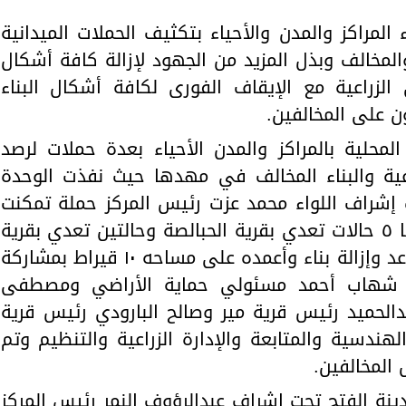
مراكز والمدن والأحياء بتكثيف الحملات الميدانية
والمخالف وبذل المزيد من الجهود لإزالة كافة أشكال
 الزراعية مع الإيقاف الفورى لكافة أشكال البناء
ن على المخالفين.
حلية بالمراكز والمدن الأحياء بعدة حملات لرصد
راعية والبناء المخالف في مهدها حيث نفذت الوحدة
ت إشراف اللواء محمد عزت رئيس المركز حملة تمكنت
خلالها من إزالة 7 حالات تعدي منها ٥ حالات تعدي بقرية الحبالصة وحالتين تعدي بقرية
التتالية عباره عن ردم اساسات وقواعد وإزالة بناء وأعمده على مساحه ١٠ قيراط بمشاركة
شهاب أحمد مسئولي حماية الأراضي ومصطفى
الحميد رئيس قرية مير وصالح البارودي رئيس قرية
هندسية والمتابعة والإدارة الزراعية والتنظيم وتم
 المخالفين.
ينة الفتح تحت إشراف عبدالرؤوف النمر رئيس المركز