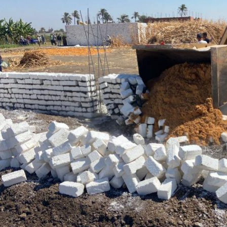
رئيس جامعة بني سويف نجاحاً طبياً
والحنجرة ينجح في استئصال ورم خبيث
جديد بمستشفيات الجامعة
...
من...