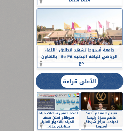
2024 /2025
جامعة أسيوط تشهد انطلاق ”اللقاء
الرياضي للياقة البدنية Be Fit” بالتعاون
مع...
الأعلى قراءة
تعيين المقدم أحمد
لمدة خمس ساعات مياه
عاصم حمزة رئيسا
سوهاج تعلن ضعف
لمباحث مركز شرطة
المياه بالأدوار العليا
أسيوط
بمناطق عدة...