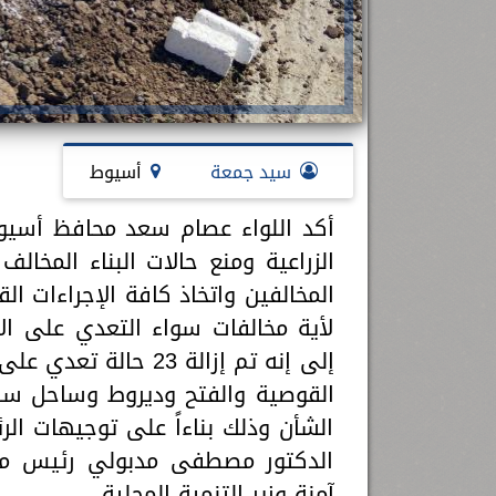
سيد جمعة
أسيوط
أكد اللواء عصام سعد محافظ أسيوط
الزراعية ومنع حالات البناء المخال
المخالفين واتخاذ كافة الإجراءات ا
لأية مخالفات سواء التعدي على الأر
إلى إنه تم إزالة 23
القوصية والفتح وديروط وساحل سل
الشأن وذلك بناءاً على توجيهات ا
الدكتور مصطفى مدبولي رئيس مجل
آمنة وزير التنمية المحلية.