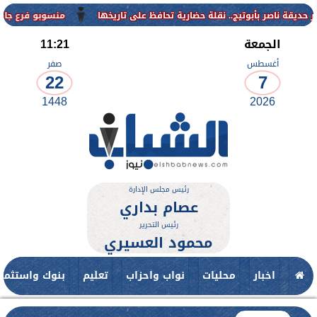
منسوبو فرع جامعة الأزهر للوجه القب
الجمعة
11:21
أغسطس
صفر
22
7
1448
2026
رئيس مجلس الإدارة
عصام بداري
رئيس التحرير
محمود العسيري
اخبار
محليات
نواب واحزاب
تعليم
بنوك واستثمار