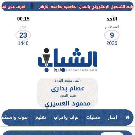
لإلكتروني بالمدن الجامعية بجامعة الأزهر
تعرف على تفاصيل وشروط الق
الأحد
00:15
أغسطس
صفر
23
9
1448
2026
رئيس مجلس الإدارة
عصام بداري
رئيس التحرير
محمود العسيري
اخبار
محليات
نواب واحزاب
تعليم
بنوك واستثمار