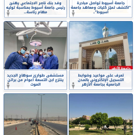
جامعة أسيوط تواصل مبادرة
وفد بنك ناصر الاجتماعي يهنئ
”اكتشف تميّز كليات ومعاهد جامعة
رئيس جامعة أسيوط بمناسبة توليه
أسيوط”..
مهام رئاسة...
تعرف على مواعيد وضوابط
مستشفى طوارئ سوهاج الجديد
التسجيل الإلكتروني بالمدن
ينتزع ابن التسعة أعوام من براثن
الجامعية بجامعة الأزهر
الموت