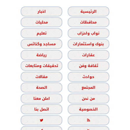
الرئيسية
اخبار
محافظات
محليات
نواب واحزاب
تعليم
بنوك واستثمارات
مساجد وكنائس
عقارات
رياضة
ثقافة وفن
تحقيقات ومتابعات
حوادث
مقالات
المجتمع
الصحة
من نحن
اعلن معنا
الخصوصية
اتصل بنا

