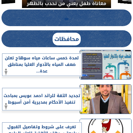
خالفة
معاناة طفل يعني من تحدب بالظهر
محافظات
لمدة خمس ساعات مياه سوهاج تعلن
ضعف المياه بالأدوار العليا بمناطق
عدة...
تجديد الثقة للرائد احمد عويس بمباحث
تنفيذ الأحكام بمديرية أمن أسيوط
تعرف على شروط وتفاصيل القبول