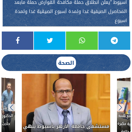
أسيوط ”يعلن أنطلاق حملة مكافحة القوارض حملة مابعد
المحاصرل الصيفية غدا ولمدة أسبوع الصيفية غدا ولمدة
اسبوع
الصحة
بناءً عل
الدكتور 
حادث أ
مع هيئة
ة مكبرة
مستشفى جامعة الأزهر بأسيوط ينهي