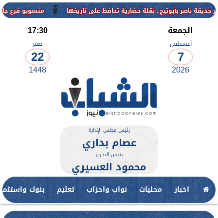
منسوبو فرع جامعة الأزهر للو
الجمعة
17:30
أغسطس
صفر
22
7
1448
2026
رئيس مجلس الإدارة
عصام بداري
رئيس التحرير
محمود العسيري
اخبار
محليات
نواب واحزاب
تعليم
بنوك واستثمار