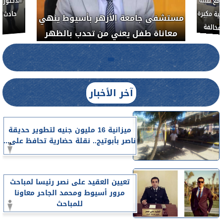
لأذن
العلاج الحر بمنفلوط بالتعاون مع هيئة
مستشفى ج
م خبيث
الدواء المصرية يشن حملة رقابية مكبرة
معاناة 
لضبط المنشآت الطبية المخالفة.....
آخر الأخبار
ميزانية 16 مليون جنيه لتطوير حديقة
ناصر بأبوتيج.. نقلة حضارية تحافظ على...
تعيين العقيد على نصر رئيسا لمباحث
مرور أسيوط ومحمد الجاحر معاونا
للمباحث