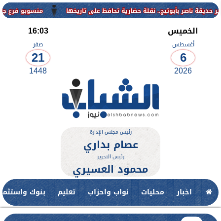
منسوبو فرع جامعة الأزهر لل
الخميس
16:03
أغسطس
صفر
21
6
1448
2026
رئيس مجلس الإدارة
عصام بداري
رئيس التحرير
محمود العسيري
اخبار
محليات
نواب واحزاب
تعليم
بنوك واستثمار