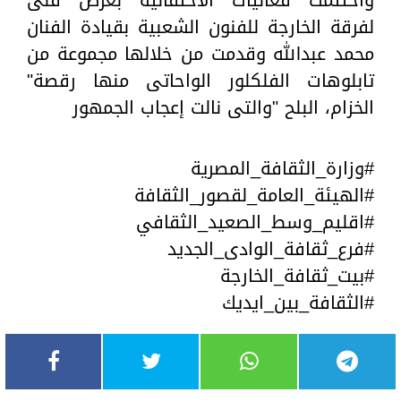
واختتمت فعاليات الاحتفالية بعرض فنى
لفرقة الخارجة للفنون الشعبية بقيادة الفنان
محمد عبدالله وقدمت من خلالها مجموعة من
تابلوهات الفلكلور الواحاتى منها رقصة"
الخزام، البلح "والتى نالت إعجاب الجمهور
#وزارة_الثقافة_المصرية
#الهيئة_العامة_لقصور_الثقافة
#اقليم_وسط_الصعيد_الثقافي
#فرع_ثقافة_الوادى_الجديد
#بيت_ثقافة_الخارجة
#الثقافة_بين_ايديك