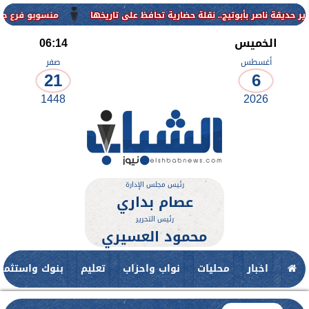
منسوبو فرع جامعة الأزهر ل
الخميس
06:14
أغسطس
صفر
21
6
1448
2026
رئيس مجلس الإدارة
عصام بداري
رئيس التحرير
محمود العسيري
اخبار
محليات
نواب واحزاب
تعليم
بنوك واستثمار