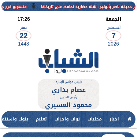
منسوبو فرع جامعة الأزه
الجمعة
17:26
أغسطس
صفر
22
7
1448
2026
رئيس مجلس الإدارة
عصام بداري
رئيس التحرير
محمود العسيري
اخبار
محليات
نواب واحزاب
تعليم
بنوك واستثمار