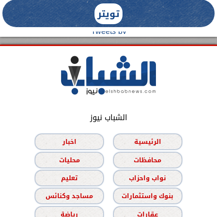
تويتر
Tweets by
الشباب نيوز
الرئيسية
اخبار
محافظات
محليات
نواب واحزاب
تعليم
بنوك واستثمارات
مساجد وكنائس
عقارات
رياضة