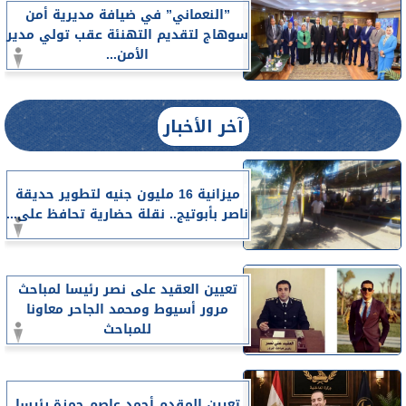
”النعماني” في ضيافة مديرية أمن
سوهاج لتقديم التهنئة عقب تولي مدير
الأمن...
آخر الأخبار
ميزانية 16 مليون جنيه لتطوير حديقة
ناصر بأبوتيج.. نقلة حضارية تحافظ على...
تعيين العقيد على نصر رئيسا لمباحث
مرور أسيوط ومحمد الجاحر معاونا
للمباحث
تعيين المقدم أحمد عاصم حمزة رئيسا