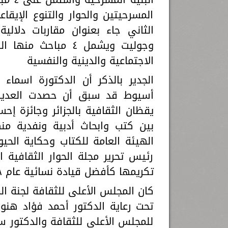
المسرحيتين والحوار والتنوع الإيقاع
الثاني جاء بعنوان مقاربات دلال
وجوليت ويشمل ٤ مباح
الاجتماعية والدينية والنفسية
الجدير بالذكر أن الدكتورة اسماء
أسيوط قد سبق أن حصدت العديد من
يقظان الثقافية بالجزائر وجائزة إ
بين كتب وابحاث أدبية ونفدية م
الهيئة العامة للكتاب وحكاية ال
رئيس تحرير مجلة الحوار الثقافية
تكريمها كأفضل قيادة نسائية عام ٢٠١٨ من قبل وزارة الثقافة...
كان المجلس الأعلى للثقافة لجنة ا
تحت رعاية الدكتور أحمد فؤاد هنو- 
للمجلس الأعلى للثقافة والدكتور سا