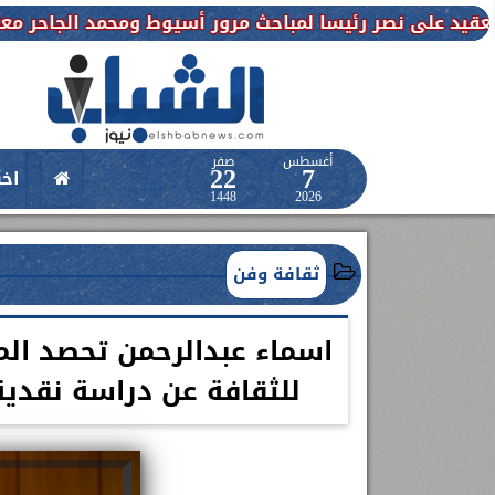
رئيسا لمباحث مرور أسيوط ومحمد الجاحر معاونا للمباحث
أغسطس
صفر
22
7
اخب
1448
2026
ثقافة وفن
اسماء عبدالرحمن تحصد الم
للثقافة عن دراسة نقدية
حدث طبي عالمي بمستشفى الواسطى
.. حقن أول حالتين سكتة دماغية بالعلاج
المذيب للجلطات خلال الوقت
اعلن الدكتور طارق على ، القائم بأعمال