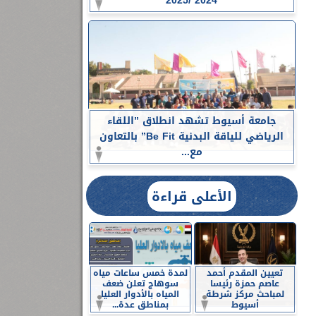
2024 /2025
جامعة أسيوط تشهد انطلاق ”اللقاء
الرياضي للياقة البدنية Be Fit” بالتعاون
مع...
الأعلى قراءة
تعيين المقدم أحمد
لمدة خمس ساعات مياه
عاصم حمزة رئيسا
سوهاج تعلن ضعف
لمباحث مركز شرطة
المياه بالأدوار العليا
أسيوط
بمناطق عدة...