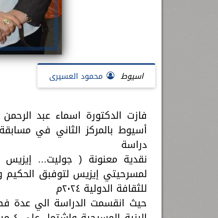
اسيوط
محمود العسيرى
فازت الدكتورة اسماء عبد الرحمن 
أسيوط بالمركز الثاني في مسابقة
دراسة
نقدية معنونة ( جوليت... إيزيس ا
لمسرحيتي إيزيس لتوفبق الحكيم و
للثقافة الدولية ٢٠٢٤م
حيث انقسمت الدراسة الي عدة فصول
البني