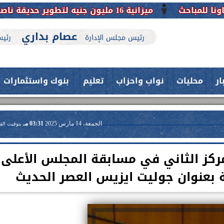
ميزانية 16 مليون جنيه لتطوير حديقة ناصر بأبوتيج.. نقلة حضارية تحافظ على تاريخها
عصام بداري
رئيس مجلس الإدارة
رئيس
ار
محليات
نواب واحزاب
تعليم
بنوك واستثمارات
الجمعة، 14 مارس 2025
03:31 مـ
بتوقيت الق
ركز الثاني في مسابقة المجلس الأعلى
 بعنوان جوليت ايزيس العصر الحديث
حدث بمستشفيات جامعة اسيوط....
فريق طبي بقسم الأنف والأذن
العلاج الحر بمنفلوط بالتعاون مع هيئة