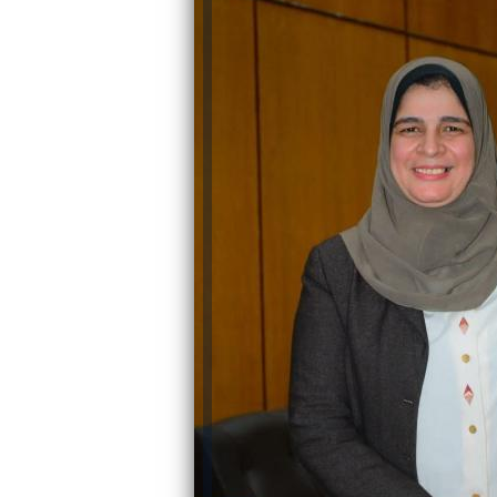
والحنجرة ينجح في استئصال ورم خبيث
الدواء المصرية يشن حملة رقابية مكبرة
لضبط المنشآت الطبية المخالفة
من...
.....