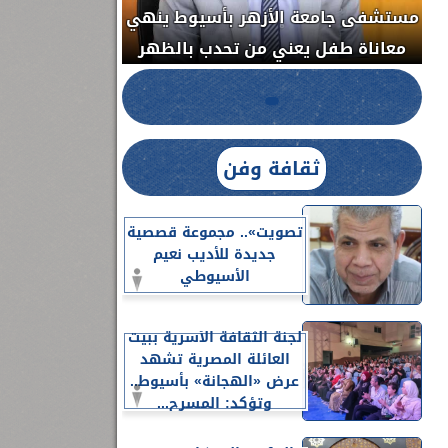
مستشفى جامعة الأزهر بأسيوط ينهي
الج
معاناة طفل يعني من تحدب بالظهر
ثقافة وفن
تصويت».. مجموعة قصصية
جديدة للأديب نعيم
الأسيوطي
لجنة الثقافة الأسرية ببيت
العائلة المصرية تشهد
عرض «الهجانة» بأسيوط..
وتؤكد: المسرح...