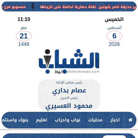
منسوبو فرع جامعة الأزهر ل
الخميس
11:10
أغسطس
صفر
21
6
1448
2026
رئيس مجلس الإدارة
عصام بداري
رئيس التحرير
محمود العسيري
اخبار
محليات
نواب واحزاب
تعليم
بنوك واستثمار