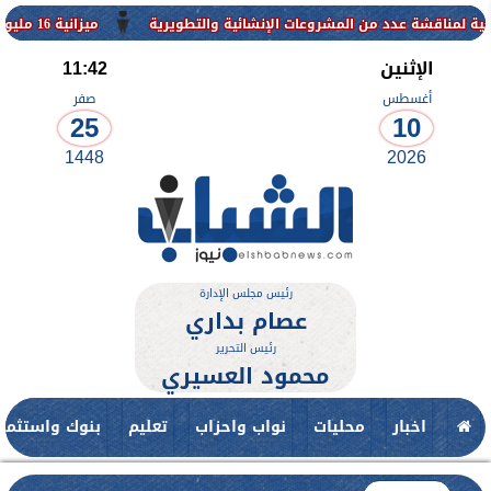
دد من المشروعات الإنشائية والتطويرية
ميزانية 16 مليون جنيه لتطوير حديقة ناصر بأبوتيج.. نقلة حضارية تحافظ على تاريخها
الإثنين
11:42
أغسطس
صفر
25
10
1448
2026
رئيس مجلس الإدارة
عصام بداري
رئيس التحرير
محمود العسيري
اخبار
محليات
نواب واحزاب
تعليم
بنوك واستثمار