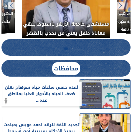
العلاج الحر بمنفلوط بالتعاون مع هيئة
مستشفى جامعة ال
الدواء المصرية يشن حملة رقابية مكبرة
معاناة طفل يعن
لضبط المنشآت الطبية المخالفة
.....
محافظات
لمدة خمس ساعات مياه سوهاج تعلن
ضعف المياه بالأدوار العليا بمناطق
عدة...
تجديد الثقة للرائد احمد عويس بمباحث
تنفيذ الأحكام بمديرية أمن أسيوط