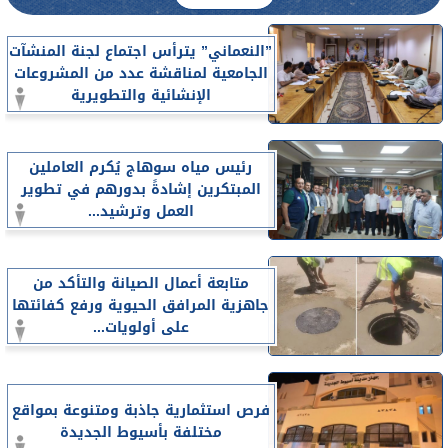
”النعماني” يترأس اجتماع لجنة المنشآت
الجامعية لمناقشة عدد من المشروعات
الإنشائية والتطويرية
رئيس مياه سوهاج يُكرم العاملين
المبتكرين إشادةً بدورهم في تطوير
العمل وترشيد...
متابعة أعمال الصيانة والتأكد من
جاهزية المرافق الحيوية ورفع كفائتها
على أولويات...
فرص استثمارية جاذبة ومتنوعة بمواقع
مختلفة بأسيوط الجديدة