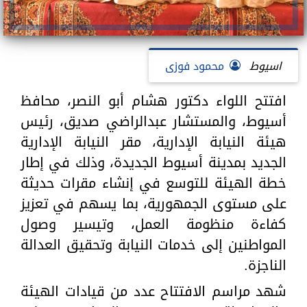
اسيوط
محمود فوزى
افتتح اللواء دكتور هشام أبو النصر، محافظ
أسيوط، والمستشار عبدالراضي صديق، رئيس
هيئة النيابة الإدارية، مقر النيابة الإدارية
الجديد بمدينة أسيوط الجديدة، وذلك في إطار
خطة الهيئة للتوسع في إنشاء مقرات حديثة
على مستوى الجمهورية، بما يسهم في تعزيز
كفاءة منظومة العمل، وتيسير وصول
المواطنين إلى خدمات النيابة وتحقيق العدالة
الناجزة.
شهد مراسم الافتتاح عدد من قيادات الهيئة