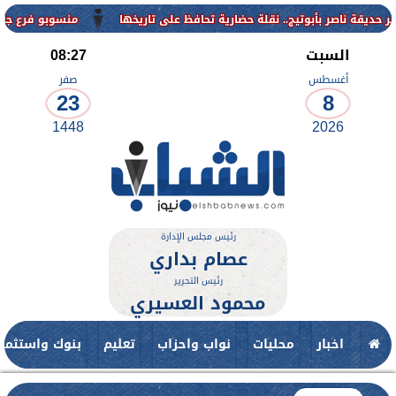
منسوبو فرع جامعة الأزهر ل
السبت
08:27
أغسطس
صفر
23
8
1448
2026
رئيس مجلس الإدارة
عصام بداري
رئيس التحرير
محمود العسيري
اخبار
محليات
نواب واحزاب
تعليم
بنوك واستثمار