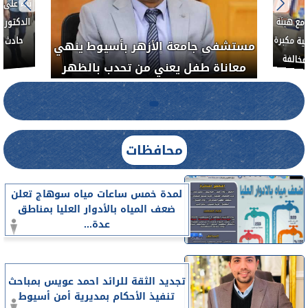
بناءً عل
الدكتور 
حادث أ
مع هيئة
ة مكبرة
مستشفى جامعة الأزهر بأسيوط ينهي
خالفة
معاناة طفل يعني من تحدب بالظهر
محافظات
لمدة خمس ساعات مياه سوهاج تعلن
ضعف المياه بالأدوار العليا بمناطق
عدة...
تجديد الثقة للرائد احمد عويس بمباحث
تنفيذ الأحكام بمديرية أمن أسيوط