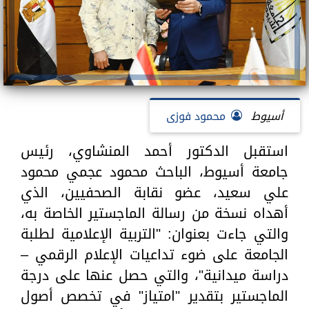
أسيوط
محمود فوزى
استقبل الدكتور أحمد المنشاوي، رئيس
جامعة أسيوط، الباحث محمود عجمي محمود
علي سعيد، عضو نقابة الصحفيين، الذي
أهداه نسخة من رسالة الماجستير الخاصة به،
والتي جاءت بعنوان: "التربية الإعلامية لطلبة
الجامعة على ضوء تداعيات الإعلام الرقمي –
دراسة ميدانية"، والتي حصل عنها على درجة
الماجستير بتقدير "امتياز" في تخصص أصول