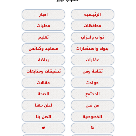
الرئيسية
اخبار
محافظات
محليات
نواب واحزاب
تعليم
بنوك واستثمارات
مساجد وكنائس
عقارات
رياضة
ثقافة وفن
تحقيقات ومتابعات
حوادث
مقالات
المجتمع
الصحة
من نحن
اعلن معنا
الخصوصية
اتصل بنا

