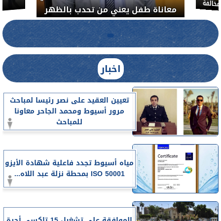
خالفة
معاناة طفل يعني من تحدب بالظهر
اخبار
تعيين العقيد على نصر رئيسا لمباحث
مرور أسيوط ومحمد الجاحر معاونا
للمباحث
مياه أسيوط تجدد فاعلية شهادة الأيزو
ISO 50001 بمحطة نزلة عبد اللاه...
الموافقة على تشغيل 15 تاكسي أجرة