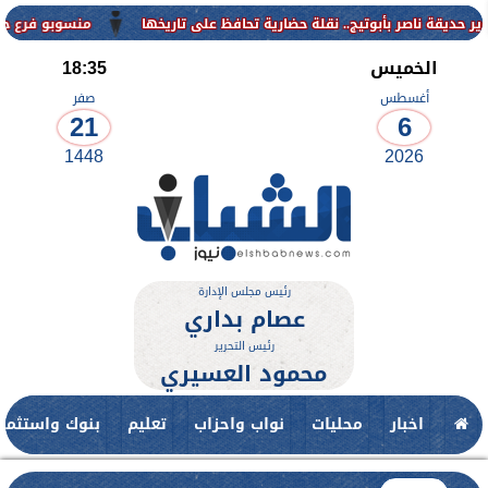
منسوبو فرع جامعة الأزهر ل
الخميس
18:35
أغسطس
صفر
21
6
1448
2026
رئيس مجلس الإدارة
عصام بداري
رئيس التحرير
محمود العسيري
اخبار
محليات
نواب واحزاب
تعليم
بنوك واستثمار