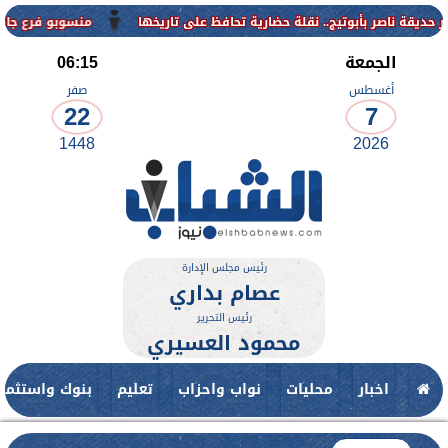
منسوبو فرع جامعة الأزهر للوجه القبلي
الجمعة
06:15
أغسطس
صفر
22
7
1448
2026
رئيس مجلس الإدارة
عصام بداري
رئيس التحرير
محمود العسيري
اخبار
محليات
نواب واحزاب
تعليم
بنوك واستثمار