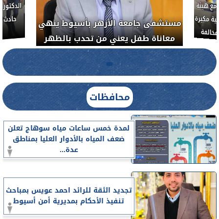
لأذن
العلاج الحر بمنفلوط بالتعاون مع هيئة
مستشفى 
رم خبيث
الدواء المصرية يشن حملة رقابية مكبرة
معاناة 
لضبط المنشآت الطبية المخالفة.....
محافظات
لمدة خمس ساعات مياه سوهاج تعلن
ضعف المياه بالأدوار العليا بمناطق
عدة...
تجديد الثقة للرائد احمد عويس بمباحث
تنفيذ الأحكام بمديرية أمن أسيوط