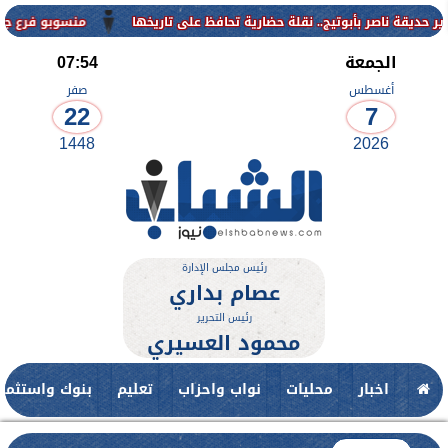
منسوبو فرع جامعة الأزهر للوجه
الجمعة
07:54
أغسطس
صفر
22
7
1448
2026
رئيس مجلس الإدارة
عصام بداري
رئيس التحرير
محمود العسيري
اخبار
محليات
نواب واحزاب
تعليم
بنوك واستثمار