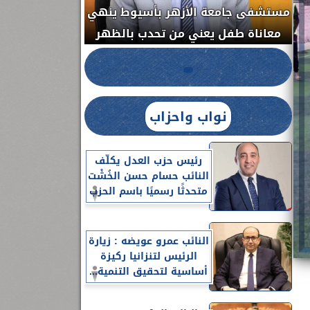
مستشفى جامعة ا
الدواء المصرية يشن حملة رقابية مكبرة
معاناة طفل يعن
لضبط المنشآت الطبية المخالفة.....
نواب واحزاب
رئيس حزب العدل يكلّف
النائب حسام حسن الخُشْت
متحدثًا رسميًا باسم الحزب
النائب عمرو عويضه : زيارة
الرئيس لتنزانيا ركيزة
أساسية لتحقيق التنمية...