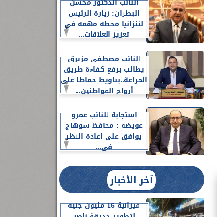
النائب الدكتور محسن
البطران: زيارة الرئيس
لتنزانيا محطه مهمه في
تعزيز العلاقات...
النائب مصطفى مزيرق
يطالب برفع كفاءة طريق
المراغة..بناويط حفاظا على
أرواح المواطنين...
استجابة للنائب عمرو
عويضه : محافظ سوهاج
يوافق على اعادة النظر
فى...
آخر الأخبار
ميزانية 16 مليون جنيه
لتطوير حديقة ناصر