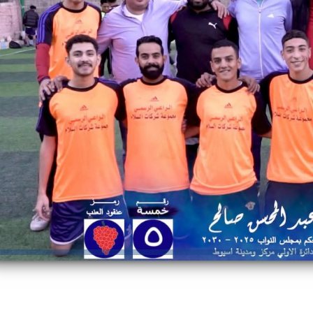
رئيس جامعة بني سويف نجاحاً طبياً
والحنجرة ينجح في استئصال ورم خبيث
جديد بمستشفيات الجامعة
...
من...