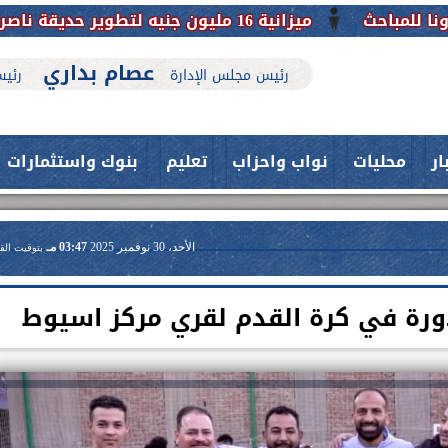
حديقة ناصر بأبوتيج.. نقلة حضارية تحافظ على تاريخها
عصام بداري
رئيس مجلس الإدارة
رئيس
ار
محليات
نواب واحزاب
تعليم
بنوك واستثمارات
الأحد، 30 نوفمبر 2025
03:47 مـ
بتوقيت الق
رة في كرة القدم لقري مركز اسيوط
حدث بمستشفيات جامعة اسيوط....
اعلن الدكتور طارق على ، القائم بأعمال
فريق طبي بقسم الأنف والأذن