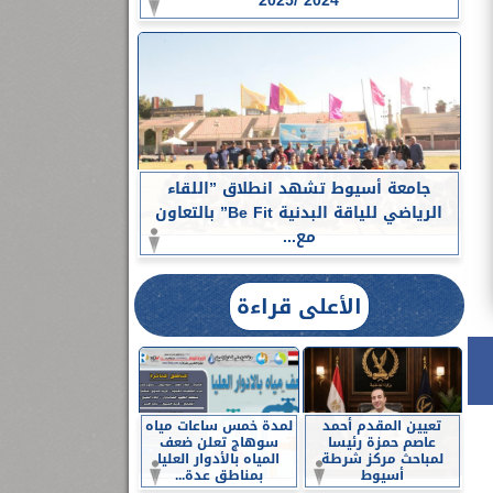
2024 /2025
جامعة أسيوط تشهد انطلاق ”اللقاء
الرياضي للياقة البدنية Be Fit” بالتعاون
مع...
الأعلى قراءة
تعيين المقدم أحمد
لمدة خمس ساعات مياه
عاصم حمزة رئيسا
سوهاج تعلن ضعف
لمباحث مركز شرطة
المياه بالأدوار العليا
أسيوط
بمناطق عدة...