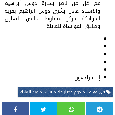
عم كل من ناصر بشارة دوس أبراهيم
والأستاذ عادل بشرى دوس ابراهيم بقرية
الحواتكة مركز منفلوط بخالص التعازي
وصادق المواساة للعائلة
إليه راجعون.
فى وفاة المرحوم مختار حكيم أبراهيم عبد الملاك