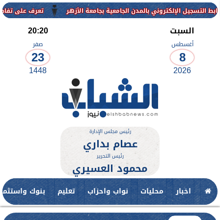
الإلكتروني بالمدن الجامعية بجامعة الأزهر
تعرف على تفاصيل وشروط ال
السبت
20:20
أغسطس
صفر
23
8
1448
2026
رئيس مجلس الإدارة
عصام بداري
رئيس التحرير
محمود العسيري
اخبار
محليات
نواب واحزاب
تعليم
بنوك واستثمار