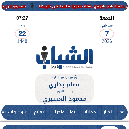
منسوبو فرع جامعة الأزهر للوجه ال
الجمعة
07:27
أغسطس
صفر
22
7
1448
2026
رئيس مجلس الإدارة
عصام بداري
رئيس التحرير
محمود العسيري
اخبار
محليات
نواب واحزاب
تعليم
بنوك واستثمار