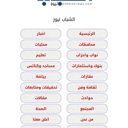
الشباب نيوز
الرئيسية
اخبار
محافظات
محليات
نواب واحزاب
تعليم
بنوك واستثمارات
مساجد وكنائس
عقارات
رياضة
ثقافة وفن
تحقيقات ومتابعات
حوادث
مقالات
المجتمع
الصحة
من نحن
اعلن معنا