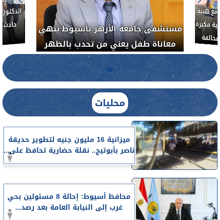
لأذن
العلاج الحر بمنفلوط بالتعاون مع هيئة
مستشفى 
رم خبيث
الدواء المصرية يشن حملة رقابية مكبرة
معاناة 
لضبط المنشآت الطبية المخالفة.....
محليات
ميزانية 16 مليون جنيه لتطوير حديقة
ناصر بأبوتيج.. نقلة حضارية تحافظ على...
محافظ أسيوط: إحالة 8 مسئولين بحي
غرب إلى النيابة العامة بعد رصد...