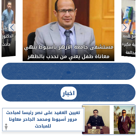
بناءً عل
الدكتور 
حادث أ
مع هيئة
ة مكبرة
مستشفى جامعة الأزهر بأسيوط ينهي
خالفة
معاناة طفل يعني من تحدب بالظهر
اخبار
تعيين العقيد على نصر رئيسا لمباحث
مرور أسيوط ومحمد الجاحر معاونا
للمباحث