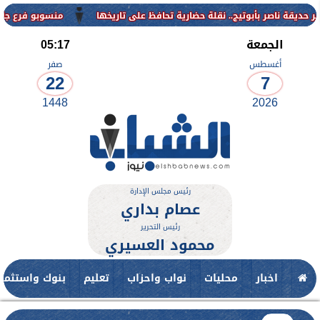
منسوبو فرع جامعة الأزهر للو
الجمعة
05:17
أغسطس
صفر
22
7
1448
2026
رئيس مجلس الإدارة
عصام بداري
رئيس التحرير
محمود العسيري
اخبار
محليات
نواب واحزاب
تعليم
بنوك واستثمار