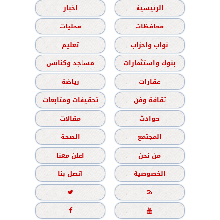
الرئيسية
اخبار
محافظات
محليات
نواب واحزاب
تعليم
بنوك واستثمارات
مساجد وكنائس
عقارات
رياضة
ثقافة وفن
تحقيقات ومتابعات
حوادث
مقالات
المجتمع
الصحة
من نحن
اعلن معنا
الخصوصية
اتصل بنا



