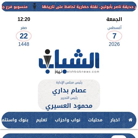
منسوبو فرع جامعة الأزهر للوجه
الجمعة
12:20
أغسطس
صفر
22
7
1448
2026
رئيس مجلس الإدارة
عصام بداري
رئيس التحرير
محمود العسيري
اخبار
محليات
نواب واحزاب
تعليم
بنوك واستثمار