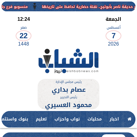
منسوبو فرع جامعة الأزهر للوجه القب
الجمعة
12:24
أغسطس
صفر
22
7
1448
2026
رئيس مجلس الإدارة
عصام بداري
رئيس التحرير
محمود العسيري
اخبار
محليات
نواب واحزاب
تعليم
بنوك واستثمار