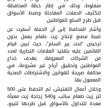
منفلوط، وذلك في إطار خطة المحافظة
لتكثيف الحملات المفاجئة وضبط الأسواق
قبل طرح السلع للمواطنين.
وأشار المحافظ إلى أن الحملة أسفرت عن
ضبط مصنع لإنتاج زيت طعام يعمل بدون
ترخيص “تحت بير السلم”، حيث تبين قيام
القائمين عليه بتقليد العلامات التجارية لعدد
من الشركات المعروفة، بهدف خداع
المواطنين وتحقيق أرباح غير مشروعة، في
مخالفة صريحة للقوانين والاشتراطات الصحية
المعمول بها.
وخلال أعمال التفتيش، تم التحفظ على 500
لتر زيت طعام سائب، و540 زجاجة زيت معبأة
معدة للتداول بالأسواق قبل طرحها للبيع،