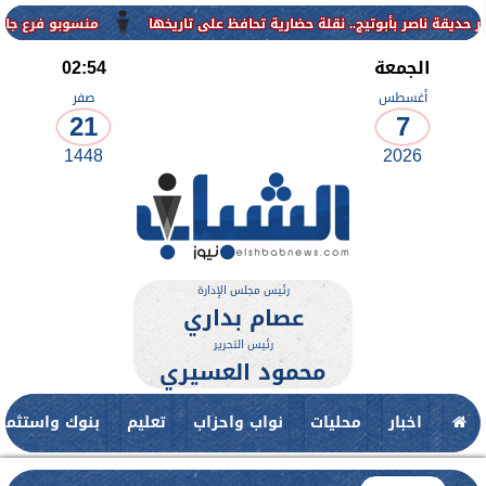
منسوبو فرع جامعة الأزهر للوجه القبل
الجمعة
02:54
أغسطس
صفر
21
7
1448
2026
رئيس مجلس الإدارة
عصام بداري
رئيس التحرير
محمود العسيري
اخبار
محليات
نواب واحزاب
تعليم
بنوك واستثمار