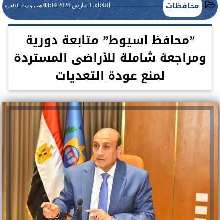
محافظات
الثلاثاء، 3 مارس 2026
03:10 مـ
بتوقيت القاهرة
”محافظ اسيوط” متابعة دورية
ومراجعة شاملة للأراضى المستردة
لمنع عودة التعديات