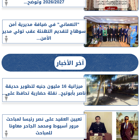
2026/2027 وتوضح...
”النعماني” في ضيافة مديرية أمن
سوهاج لتقديم التهنئة عقب تولي مدير
الأمن...
آخر الأخبار
ميزانية 16 مليون جنيه لتطوير حديقة
ناصر بأبوتيج.. نقلة حضارية تحافظ على...
تعيين العقيد على نصر رئيسا لمباحث
مرور أسيوط ومحمد الجاحر معاونا
للمباحث