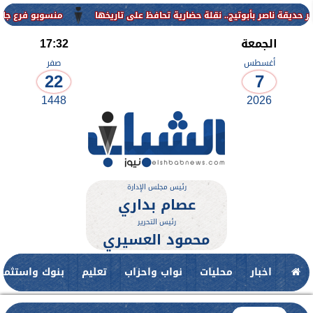
منسوبو فرع جامعة الأزهر لل
الجمعة
17:32
أغسطس
صفر
22
7
1448
2026
رئيس مجلس الإدارة
عصام بداري
رئيس التحرير
محمود العسيري
اخبار
محليات
نواب واحزاب
تعليم
بنوك واستثمار