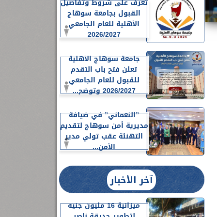
تعرف على شروط وتفاصيل
القبول بجامعة سوهاج
الأهلية للعام الجامعي
2026/2027
جامعة سوهاج الأهلية
تعلن فتح باب التقدم
للقبول للعام الجامعي
2026/2027 وتوضح...
”النعماني” في ضيافة
مديرية أمن سوهاج لتقديم
التهنئة عقب تولي مدير
الأمن...
آخر الأخبار
ميزانية 16 مليون جنيه
لتطوير حديقة ناصر