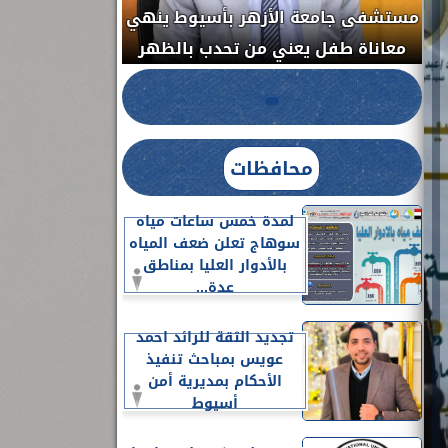
مستشفى جامعة الأزهر بأسيوط ينهي
الج
معاناة طفل يعني من تحدب بالظهر
محافظات
لمدة خمس ساعات مياه
سوهاج تعلن ضعف المياه
بالأدوار العليا بمناطق
عدة...
تجديد الثقة للرائد احمد
عويس بمباحث تنفيذ
الأحكام بمديرية أمن
أسيوط