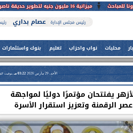
ميزانية 16 مليون جنيه لتطوير حديقة ناصر بأبوتيج.. نقلة حضارية تحافظ على تاريخها
عصام بداري
رئيس مجلس الإدارة
رئيس
ار
محليات
نواب واحزاب
تعليم
بنوك واستثمارات
الأحد، 29 مارس 2026
03:22 مـ
بتوقيت الق
هر يفتتحان مؤتمرًا دوليًا لمواجهة
عصر الرقمنة وتعزيز استقرار الأسرة
حدث بمستشفيات جامعة اسيوط....
فريق طبي بقسم الأنف والأذن
العلاج الحر بمنفلوط بالتعاون مع هيئة