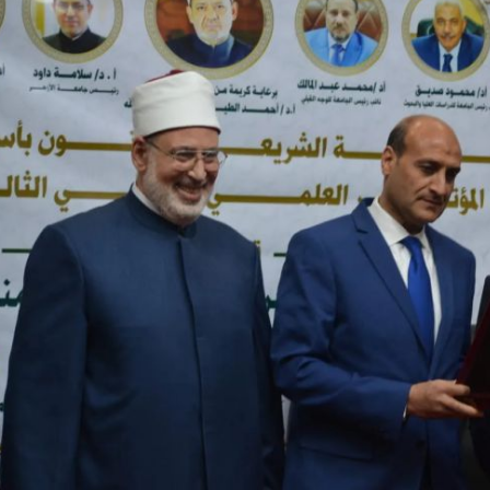
والحنجرة ينجح في استئصال ورم خبيث
الدواء المصرية يشن حملة رقابية مكبرة
لضبط المنشآت الطبية المخالفة
من...
.....