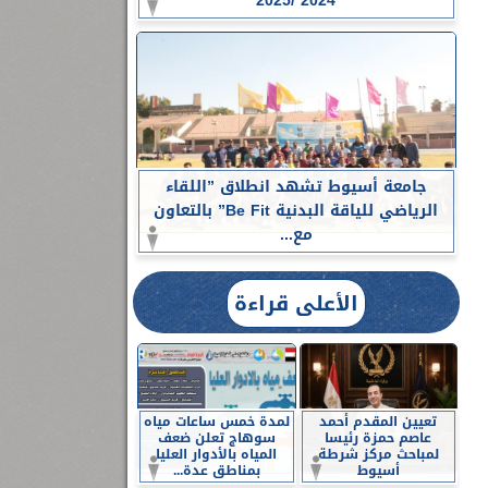
2024 /2025
جامعة أسيوط تشهد انطلاق ”اللقاء
الرياضي للياقة البدنية Be Fit” بالتعاون
مع...
الأعلى قراءة
تعيين المقدم أحمد
لمدة خمس ساعات مياه
عاصم حمزة رئيسا
سوهاج تعلن ضعف
لمباحث مركز شرطة
المياه بالأدوار العليا
أسيوط
بمناطق عدة...