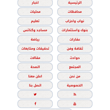
الرئيسية
اخبار
محافظات
محليات
نواب واحزاب
تعليم
بنوك واستثمارات
مساجد وكنائس
عقارات
رياضة
ثقافة وفن
تحقيقات ومتابعات
حوادث
مقالات
المجتمع
الصحة
من نحن
اعلن معنا
الخصوصية
اتصل بنا



