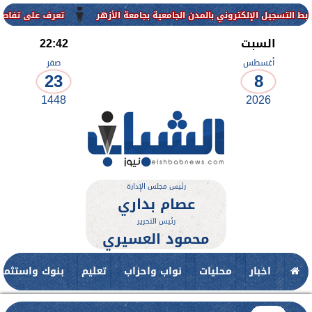
ي بالمدن الجامعية بجامعة الأزهر
تعرف على تفاصيل وشروط القبول بالم
السبت
22:42
أغسطس
صفر
23
8
1448
2026
رئيس مجلس الإدارة
عصام بداري
رئيس التحرير
محمود العسيري
اخبار
محليات
نواب واحزاب
تعليم
بنوك واستثمار