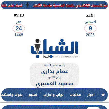
وني بالمدن الجامعية بجامعة الأزهر
تعرف على تفاصيل وشروط القبول با
الأحد
05:13
أغسطس
صفر
24
9
1448
2026
رئيس مجلس الإدارة
عصام بداري
رئيس التحرير
محمود العسيري
اخبار
محليات
نواب واحزاب
تعليم
بنوك واستثمار