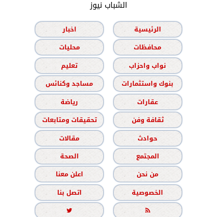
الشباب نيوز
الرئيسية
اخبار
محافظات
محليات
نواب واحزاب
تعليم
بنوك واستثمارات
مساجد وكنائس
عقارات
رياضة
ثقافة وفن
تحقيقات ومتابعات
حوادث
مقالات
المجتمع
الصحة
من نحن
اعلن معنا
الخصوصية
اتصل بنا

