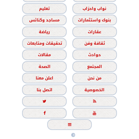
نواب واحزاب
تعليم
بنوك واستثمارات
مساجد وكنائس
عقارات
رياضة
ثقافة وفن
تحقيقات ومتابعات
حوادث
مقالات
المجتمع
الصحة
من نحن
اعلن معنا
الخصوصية
اتصل بنا





جميع الحقوق محفوظة
©
2020 - 2026 - الشباب نيوز