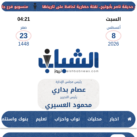
منسوبو فرع جامعة الأزهر للوجه القبلي ي
السبت
04:21
أغسطس
صفر
23
8
1448
2026
رئيس مجلس الإدارة
عصام بداري
رئيس التحرير
محمود العسيري
اخبار
محليات
نواب واحزاب
تعليم
بنوك واستثمار