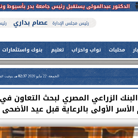
لمولى يستقبل رئيس جامعة بدر بأسيوط ونائبه للتهنئة وبحث
عصام بداري
رئيس مجلس الإدارة
رئيس
ار
محليات
نواب واحزاب
تعليم
بنوك واستثمارات
الجمعة، 22 مايو 2026
02:37 مـ
بتوقيت الق
بنك الزراعي المصري لبحث التعاون في
الأسر الأولى بالرعاية قبل عيد الأضحى
حدث بمستشفيات جامعة اسيوط....
فريق طبي بقسم الأنف والأذن
العلاج الحر بمنفلوط بالتعاون مع هيئة