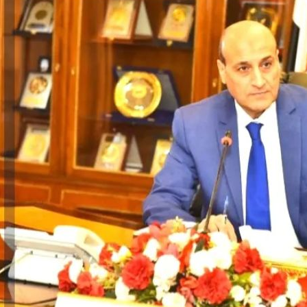
والحنجرة ينجح في استئصال ورم خبيث
الدواء المصرية يشن حملة رقابية مكبرة
لضبط المنشآت الطبية المخالفة
من...
.....