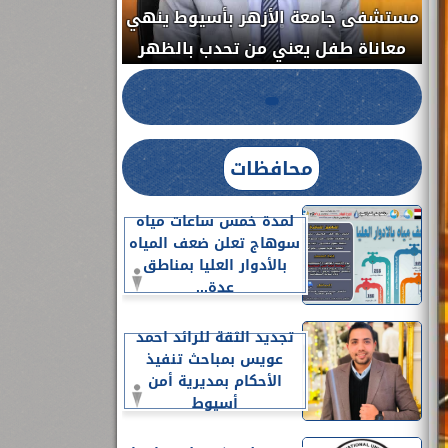
مستشفى جامعة الأزهر بأسيوط ينهي
الج
معاناة طفل يعني من تحدب بالظهر
محافظات
لمدة خمس ساعات مياه
سوهاج تعلن ضعف المياه
بالأدوار العليا بمناطق
عدة...
تجديد الثقة للرائد احمد
عويس بمباحث تنفيذ
الأحكام بمديرية أمن
أسيوط