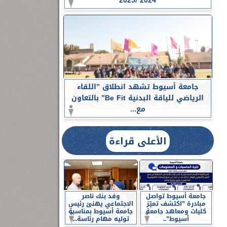
2024 /2025
جامعة أسيوط تشهد انطلاق ”اللقاء
الرياضي للياقة البدنية Be Fit” بالتعاون
مع...
الأعلى قراءة
جامعة أسيوط تواصل
وفد بنك ناصر
مبادرة ”اكتشف تميّز
الاجتماعي يهنئ رئيس
كليات ومعاهد جامعة
جامعة أسيوط بمناسبة
أسيوط”..
توليه مهام رئاسة...