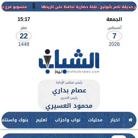
منسوبو فرع جامعة الأزهر للوج
الجمعة
15:17
أغسطس
صفر
22
7
1448
2026
رئيس مجلس الإدارة
عصام بداري
رئيس التحرير
محمود العسيري
اخبار
محليات
نواب واحزاب
تعليم
بنوك واستثمار