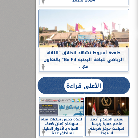
2024 /2025
جامعة أسيوط تشهد انطلاق ”اللقاء
الرياضي للياقة البدنية Be Fit” بالتعاون
مع...
الأعلى قراءة
تعيين المقدم أحمد
لمدة خمس ساعات مياه
عاصم حمزة رئيسا
سوهاج تعلن ضعف
لمباحث مركز شرطة
المياه بالأدوار العليا
أسيوط
بمناطق عدة...