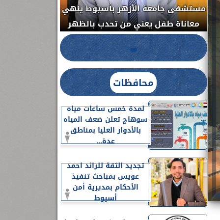
مستشفى جامعة ا
الدواء المصرية يشن حملة رقابية مكبرة
معاناة طفل يعن
لضبط المنشآت الطبية المخالفة.....
محافظات
لمدة خمس ساعات مياه
سوهاج تعلن ضعف المياه
بالأدوار العليا بمناطق
عدة...
تجديد الثقة للرائد احمد
عويس بمباحث تنفيذ
الأحكام بمديرية أمن
أسيوط