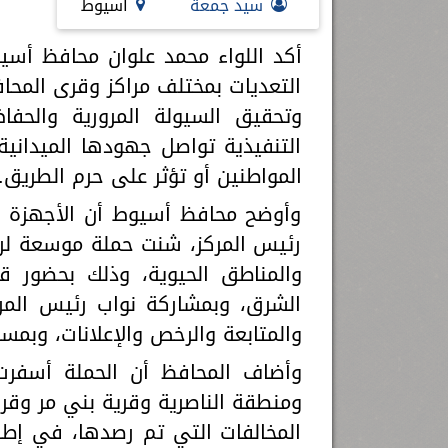
سيد جمعة
أسيوط
أكد اللواء محمد علوان محافظ أسيوط
التعديات بمختلف مراكز وقرى المحافظ
وتحقيق السيولة المرورية والحفا
التنفيذية تواصل جهودها الميداني
المواطنين أو تؤثر على حرم الطريق.
وأوضح محافظ أسيوط أن الأجهزة ال
رئيس المركز، شنت حملة موسعة لرفع
والمناطق الحيوية، وذلك بحضور 
الشرق، وبمشاركة نواب رئيس المرك
والمتابعة والرخص والإعلانات، وبمسان
وأضاف المحافظ أن الحملة أسفرت 
ومنطقة الناصرية وقرية بني مر وقرية 
المخالفات التي تم رصدها، في إط