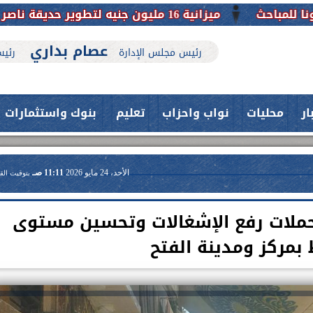
عصام بداري
رئيس مجلس الإدارة
رئيس
ار
محليات
نواب واحزاب
تعليم
بنوك واستثمارات
الأحد، 24 مايو 2026
11:11 صـ
بتوقيت الق
ملات رفع الإشغالات وتحسين مستوى
 بمركز ومدينة الفتح
حدث بمستشفيات جامعة اسيوط....
اعلن الدكتور طارق على ، القائم بأعمال
فريق طبي بقسم الأنف والأذن