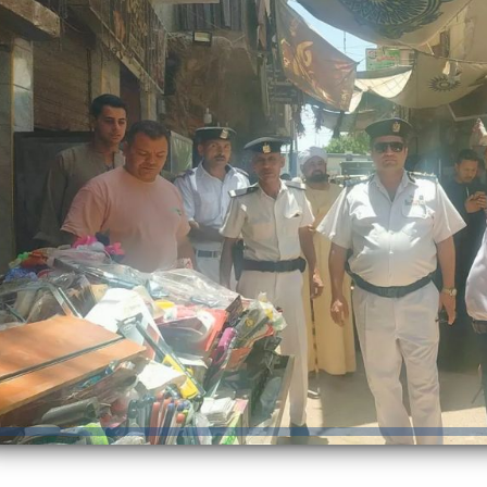
رئيس جامعة بني سويف نجاحاً طبياً
والحنجرة ينجح في استئصال ورم خبيث
جديد بمستشفيات الجامعة
...
من...