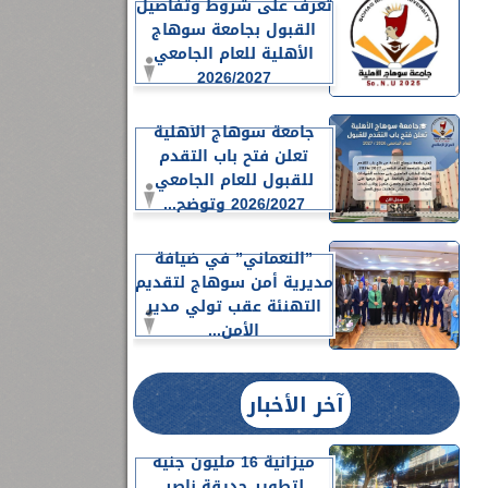
تعرف على شروط وتفاصيل
القبول بجامعة سوهاج
الأهلية للعام الجامعي
2026/2027
جامعة سوهاج الأهلية
تعلن فتح باب التقدم
للقبول للعام الجامعي
2026/2027 وتوضح...
”النعماني” في ضيافة
مديرية أمن سوهاج لتقديم
التهنئة عقب تولي مدير
الأمن...
آخر الأخبار
ميزانية 16 مليون جنيه
لتطوير حديقة ناصر