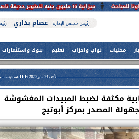
عصام بداري
رئيس مجلس الإدارة
رئيس
ار
محليات
نواب واحزاب
تعليم
بنوك واستثمارات
الأحد، 24 مايو 2026
11:16 صـ
بتوقيت الق
بية مكثفة لضبط المبيدات المغشوشة
هولة المصدر بمركز أبوتيج
حدث بمستشفيات جامعة اسيوط....
اعلن الدكتور طارق على ، القائم بأعمال
فريق طبي بقسم الأنف والأذن