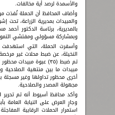
والأسمدة لرصد أية مخالفات.
وأضاف المحافظ أن الحملة نُفذت م
والمبيدات بمديرية الزراعة، تحت إ
بالمديرية، برئاسة الدكتور أحمد 
وبمشاركة مسؤولي ومفتشي التموين 
وأسفرت الحملة، التي استهدفت عد
النخيلة، عن ضبط محلات غير مرخص
أخرى محظور تداولها وغير مسجلة بو
مجهولة المصدر والصلاحية.
وأكد محافظ أسيوط أنه تم تحرير الم
وجارٍ العرض على النيابة العامة بأبو
استمرار الحملات الرقابية المفاج