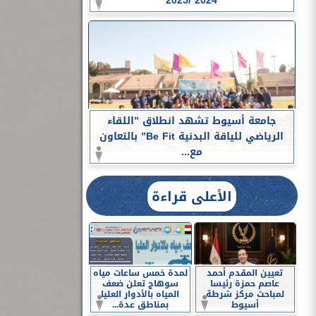
2024 /2025
جامعة أسيوط تشهد انطلاق ”اللقاء
الرياضي للياقة البدنية Be Fit” بالتعاون
مع...
الأعلى قراءة
تعيين المقدم أحمد
لمدة خمس ساعات مياه
عاصم حمزة رئيسا
سوهاج تعلن ضعف
لمباحث مركز شرطة
المياه بالأدوار العليا
أسيوط
بمناطق عدة...