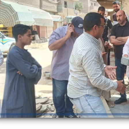
رئيس جامعة بني سويف نجاحاً طبياً
والحنجرة ينجح في استئصال ورم خبيث
جديد بمستشفيات الجامعة
...
من...