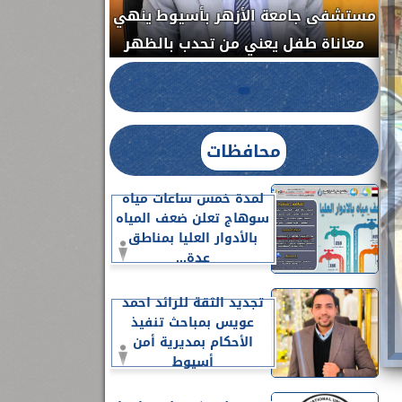
مستشفى جامعة ا
الدواء المصرية يشن حملة رقابية مكبرة
معاناة طفل يعن
لضبط المنشآت الطبية المخالفة.....
محافظات
لمدة خمس ساعات مياه
سوهاج تعلن ضعف المياه
بالأدوار العليا بمناطق
عدة...
تجديد الثقة للرائد احمد
عويس بمباحث تنفيذ
الأحكام بمديرية أمن
أسيوط