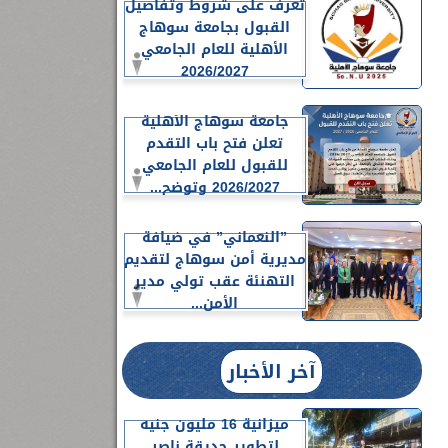
تعرف على شروط وتفاصيل
القبول بجامعة سوهاج
الأهلية للعام الجامعي
2026/2027
جامعة سوهاج الأهلية
تعلن فتح باب التقدم
للقبول للعام الجامعي
2026/2027 وتوضح...
”النعماني” في ضيافة
مديرية أمن سوهاج لتقديم
التهنئة عقب تولي مدير
الأمن...
آخر الأخبار
ميزانية 16 مليون جنيه
لتطوير حديقة ناصر