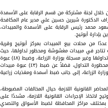
ن خلال لجنة مشتركة من قسم الرقابة على الأسمدة
شراف الدكتورة شيرين حسين علي مدير عام المكافحة
مسعود محمد رئيس الرقابة على الأسمدة والمبيدات،
بإدارة أبوتيج.
دًا من محلات بيع المبيدات بمركز أبوتيج وقرية
ة تتاجر في مبيدات مغشوشة ومحظور تداولها، حيث
تم ضبط (٣٥) عبوة مبيدات محظور تداولها وغير مسجلة بوزارة الزراعة، وضبط (٤٨) عبوة
مبيدات ما بين منتهية الصلاحية ومحظورة التداول، فضلاً عن ضبط (٤٣) عبوة مبيدات
زارة الزراعة، إلى جانب ضبط أسمدة ومغذيات زراعية
حاضر القانونية اللازمة حيال المخالفات المضبوطة،
تيج لاتخاذ الإجراءات القانونية اللازمة، مشددًا على
ئة بمختلف مراكز المحافظة لضبط الأسواق والتصدي