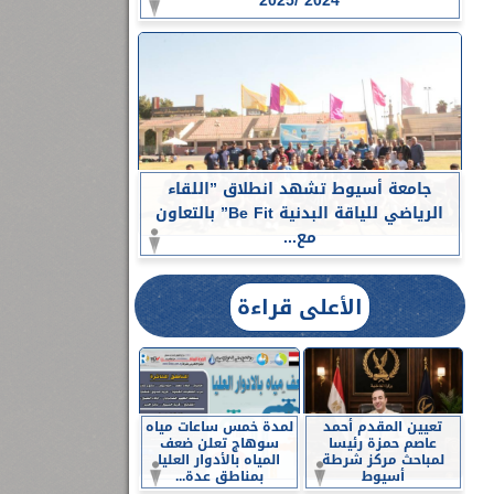
2024 /2025
جامعة أسيوط تشهد انطلاق ”اللقاء
الرياضي للياقة البدنية Be Fit” بالتعاون
مع...
الأعلى قراءة
تعيين المقدم أحمد
لمدة خمس ساعات مياه
عاصم حمزة رئيسا
سوهاج تعلن ضعف
لمباحث مركز شرطة
المياه بالأدوار العليا
أسيوط
بمناطق عدة...