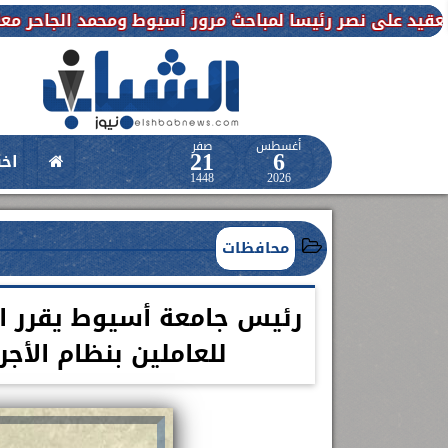
رئيسا لمباحث مرور أسيوط ومحمد الجاحر معاونا للمباحث
أغسطس
صفر
21
6
اخب
1448
2026
محافظات
رئيس جامعة أسيوط يقرر اح
للعاملين بنظام الأج
حدث طبي عالمي بمستشفى الواسطى
.. حقن أول حالتين سكتة دماغية بالعلاج
المذيب للجلطات خلال الوقت
اعلن الدكتور طارق على ، القائم بأعمال