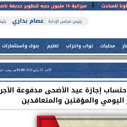
ميزانية 16 مليون جنيه لتطوير حديقة ناصر بأبوتيج.. نقلة حضارية تحافظ على تاريخها
عصام بداري
رئيس مجلس الإدارة
رئيس
ار
محليات
نواب واحزاب
تعليم
بنوك واستثمارات
الأحد، 24 مايو 2026
01:09 مـ
بتوقيت الق
تساب إجازة عيد الأضحى مدفوعة الأجر
ر اليومي والمؤقتين والمتعاقدين
حدث بمستشفيات جامعة اسيوط....
فريق طبي بقسم الأنف والأذن
العلاج الحر بمنفلوط بالتعاون مع هيئة