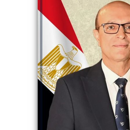
والحنجرة ينجح في استئصال ورم خبيث
الدواء المصرية يشن حملة رقابية مكبرة
لضبط المنشآت الطبية المخالفة
من...
.....