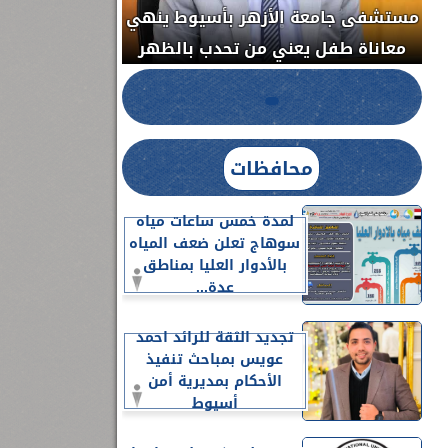
مستشفى جامعة الأزهر بأسيوط ينهي
الج
معاناة طفل يعني من تحدب بالظهر
محافظات
لمدة خمس ساعات مياه
سوهاج تعلن ضعف المياه
بالأدوار العليا بمناطق
عدة...
تجديد الثقة للرائد احمد
عويس بمباحث تنفيذ
الأحكام بمديرية أمن
أسيوط